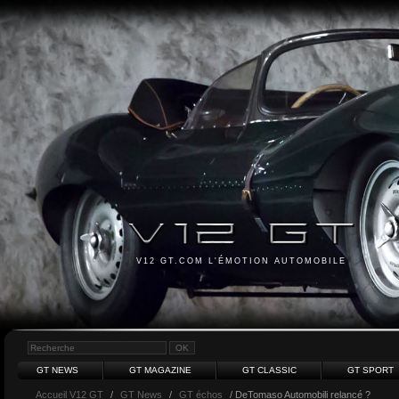
V12 GT.COM L'ÉMOTION AUTOMOBILE
GT NEWS
GT MAGAZINE
GT CLASSIC
GT SPORT
Accueil V12 GT
/
GT News
/
GT échos
/ DeTomaso Automobili relancé ?