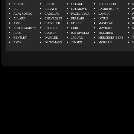
ABARTH
BRISTOL
DELAGE
KOENIGSEGG
N
AC
BUGATTI
DELAHAYE
LAMBORGHINI
P
ALFA ROMEO
CADILLAC
FACEL VEGA
LANCIA
ALLARD
CHEVROLET
FERRARI
LOTUS
AMG
CHRYSLER
FISKER
MASERATI
ASTON MARTIN
CITROEN
FORD
MAYBACH
AUDI
COOPER
ISO RIVOLTA
MCLAREN
BENTLEY
DAIMLER
JAGUAR
MERCEDES BENZ
BMW
DE TOMASO
JENSEN
MORGAN