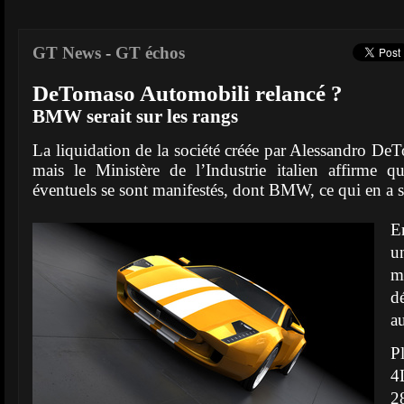
GT News
-
GT échos
DeTomaso Automobili relancé ?
BMW serait sur les rangs
La liquidation de la société créée par Alessandro De
mais le Ministère de l’Industrie italien affirme q
éventuels se sont manifestés, dont BMW, ce qui en a s
En
u
m
d
au
P
4
2