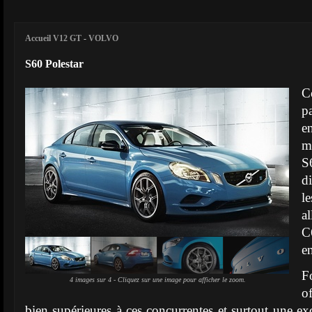
Accueil V12 GT
-
VOLVO
S60 Polestar
C
pa
e
m
d
l
a
C
en
F
4 images sur 4 - Cliquez sur une image pour afficher le zoom.
o
bien supérieures à ces concurrentes et surtout une exc