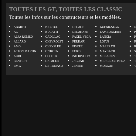
TOUTES LES GT, TOUTES LES CLASSIC
Toutes les infos sur les constructeurs et les modèles.
ABARTH
BRISTOL
DELAGE
KOENIGSEGG
N
AC
BUGATTI
DELAHAYE
LAMBORGHINI
P
ALFA ROMEO
CADILLAC
FACEL VEGA
LANCIA
ALLARD
CHEVROLET
FERRARI
LOTUS
AMG
CHRYSLER
FISKER
MASERATI
ASTON MARTIN
CITROEN
FORD
MAYBACH
AUDI
COOPER
ISO RIVOLTA
MCLAREN
BENTLEY
DAIMLER
JAGUAR
MERCEDES BENZ
BMW
DE TOMASO
JENSEN
MORGAN