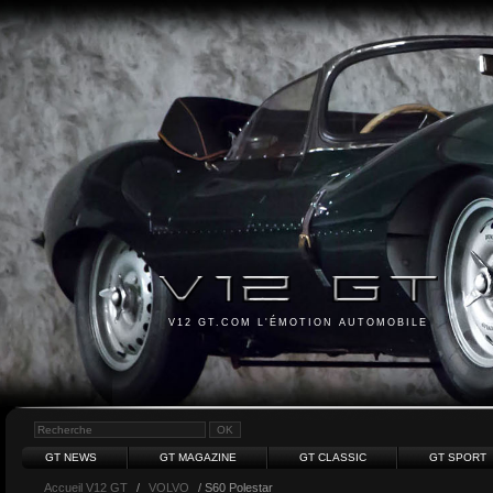
V12 GT.COM L'ÉMOTION AUTOMOBILE
GT NEWS
GT MAGAZINE
GT CLASSIC
GT SPORT
Accueil V12 GT
/
VOLVO
/ S60 Polestar