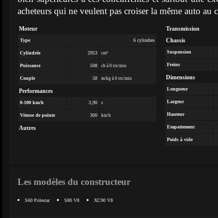
acheteurs qui ne veulent pas croiser la même auto au co
Moteur
Transmission
Chassis
Type
6 cylindres
Suspension
Cylindrée
2953
cm³
Freins
Puissance
508
ch à 0 trs/min
Dimensions
Couple
58
m/kg à 0 trs/min
Longueur
Performances
Largeur
0-100 km/h
3,90
s
Hauteur
Vitesse de pointe
300
km/h
Empattement
Autres
Poids à vide
Les modèles du constructeur
S60 Polestar
S80 V8
XC90 V8