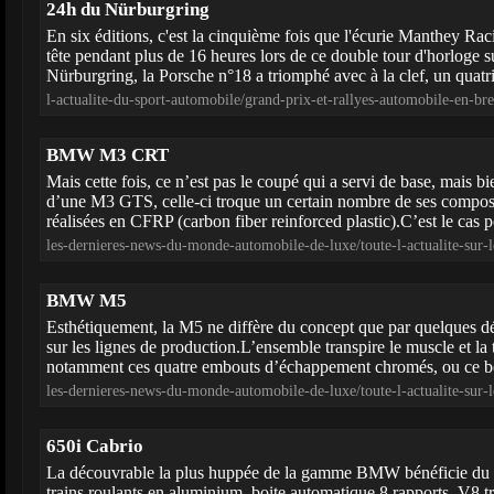
24h du Nürburgring
En six éditions, c'est la cinquième fois que l'écurie Manthey Ra
tête pendant plus de 16 heures lors de ce double tour d'horloge su
Nürburgring, la Porsche n°18 a triomphé avec à la clef, un quatr
l-actualite-du-sport-automobile/grand-prix-et-rallyes-automobile-en-b
BMW M3 CRT
Mais cette fois, ce n’est pas le coupé qui a servi de base, mais bi
d’une M3 GTS, celle-ci troque un certain nombre de ses compos
réalisées en CFRP (carbon fiber reinforced plastic).C’est le cas po
les-dernieres-news-du-monde-automobile-de-luxe/toute-l-actualite-
BMW M5
Esthétiquement, la M5 ne diffère du concept que par quelques dé
sur les lignes de production.L’ensemble transpire le muscle et la 
notamment ces quatre embouts d’échappement chromés, ou ce bouc
les-dernieres-news-du-monde-automobile-de-luxe/toute-l-actualite-s
650i Cabrio
La découvrable la plus huppée de la gamme BMW bénéficie du sa
trains roulants en aluminium, boite automatique 8 rapports, V8 tr