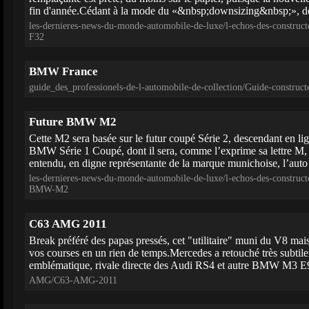
fin d'année.Cédant à la mode du «&nbsp;downsizing&nbsp;», don
les-dernieres-news-du-monde-automobile-de-luxe/l-echos-des-constru
F32
BMW France
guide_des_professionels-de-l-automobile-de-collection/Guide-constru
Future BMW M2
Cette M2 sera basée sur le futur coupé Série 2, descendant en lig
BMW Série 1 Coupé, dont il sera, comme l’exprime sa lettre M, 
entendu, en digne représentante de la marque munichoise, l’auto 
les-dernieres-news-du-monde-automobile-de-luxe/l-echos-des-construct
BMW-M2
C63 AMG 2011
Break préféré des papas pressés, cet "utilitaire" muni du V8 mai
vos courses en un rien de temps.Mercedes a retouché très subtile
emblématique, rivale directe des Audi RS4 et autre BMW M3 E
AMG/C63-AMG-2011