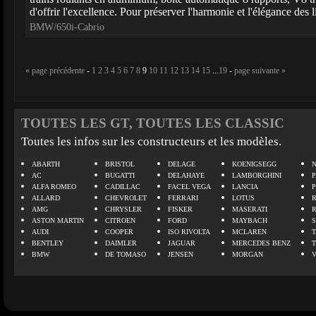
d'offrir l'excellence. Pour préserver l'harmonie et l'élégance des li
BMW/650i-Cabrio
« page précédente
-
1
2
3
4
5
6
7
8
9
10
11
12
13
14
15
...
19
-
page suivante »
TOUTES LES GT, TOUTES LES CLASSIC
Toutes les infos sur les constructeurs et les modèles.
ABARTH
BRISTOL
DELAGE
KOENIGSEGG
N
AC
BUGATTI
DELAHAYE
LAMBORGHINI
P
ALFA ROMEO
CADILLAC
FACEL VEGA
LANCIA
ALLARD
CHEVROLET
FERRARI
LOTUS
AMG
CHRYSLER
FISKER
MASERATI
ASTON MARTIN
CITROEN
FORD
MAYBACH
AUDI
COOPER
ISO RIVOLTA
MCLAREN
BENTLEY
DAIMLER
JAGUAR
MERCEDES BENZ
BMW
DE TOMASO
JENSEN
MORGAN