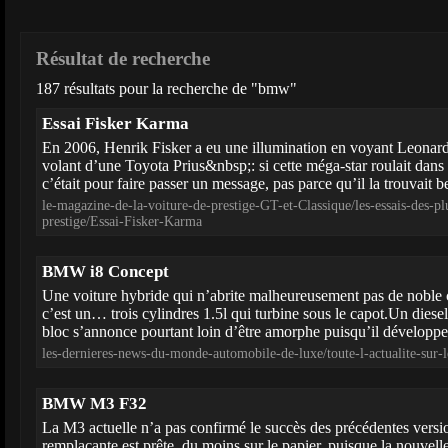
Résultat de recherche
187 résultats pour la recherche de "bmw"
Essai Fisker Karma
En 2006, Henrik Fisker a eu une illumination en voyant Leonard
volant d’une Toyota Prius&nbsp;: si cette méga-star roulait dans 
c’était pour faire passer un message, pas parce qu’il la trouvait b
le-magazine-de-la-voiture-de-prestige-GT-et-Classique/les-essais-des-pl
prestige/Essai-Fisker-Karma
BMW i8 Concept
Une voiture hybride qui n’abrite malheureusement pas de noble 
c’est un… trois cylindres 1.5l qui turbine sous le capot.Un diesel 
bloc s’annonce pourtant loin d’être amorphe puisqu’il développe 
les-dernieres-news-du-monde-automobile-de-luxe/toute-l-actualite-su
BMW M3 F32
La M3 actuelle n’a pas confirmé le succès des précédentes versio
remplaçante est prête, du moins sur le papier, puisque la nouvelle