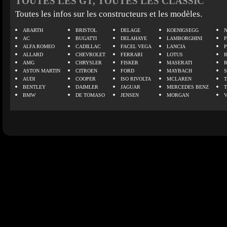
TOUTES LES GT, TOUTES LES CLASSIC
Toutes les infos sur les constructeurs et les modèles.
ABARTH
BRISTOL
DELAGE
KOENIGSEGG
N
AC
BUGATTI
DELAHAYE
LAMBORGHINI
P
ALFA ROMEO
CADILLAC
FACEL VEGA
LANCIA
ALLARD
CHEVROLET
FERRARI
LOTUS
AMG
CHRYSLER
FISKER
MASERATI
ASTON MARTIN
CITROEN
FORD
MAYBACH
AUDI
COOPER
ISO RIVOLTA
MCLAREN
BENTLEY
DAIMLER
JAGUAR
MERCEDES BENZ
BMW
DE TOMASO
JENSEN
MORGAN