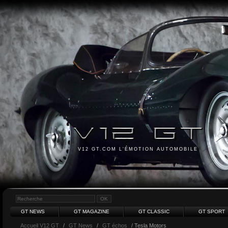
V12 GT.COM L'ÉMOTION AUTOMOBILE
GT NEWS
GT MAGAZINE
GT CLASSIC
GT SPORT
Accueil V12 GT
/
GT News
/
GT échos
/ Tesla Motors