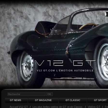
V12 GT.COM L'ÉMOTION AUTOMOBILE
GT NEWS
GT MAGAZINE
GT CLASSIC
GT SPORT
Accueil V12 GT
/
Les plus belles vidéos de GT et de Classic.
/
Vidéos GT
/
Fe