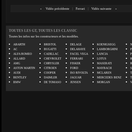
«
Vidéo précédente
|
Ferrari
|
Vidéo suivante
»
TOUTES LES GT, TOUTES LES CLASSIC
Toutes les infos sur les constructeurs et les modèles.
ABARTH
BRISTOL
DELAGE
KOENIGSEGG
N
AC
BUGATTI
DELAHAYE
LAMBORGHINI
P
ALFA ROMEO
CADILLAC
FACEL VEGA
LANCIA
ALLARD
CHEVROLET
FERRARI
LOTUS
AMG
CHRYSLER
FISKER
MASERATI
ASTON MARTIN
CITROEN
FORD
MAYBACH
AUDI
COOPER
ISO RIVOLTA
MCLAREN
BENTLEY
DAIMLER
JAGUAR
MERCEDES BENZ
BMW
DE TOMASO
JENSEN
MORGAN