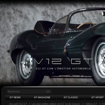
V12 GT.COM L'ÉMOTION AUTOMOBILE
GT NEWS
GT MAGAZINE
GT CLASSIC
GT SPORT
Accueil V12 GT
/
Les plus belles vidéos de GT et de Classic.
/
Vidéos GT
/
Fe