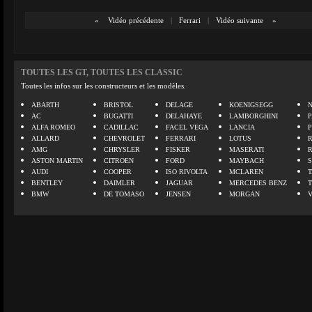
«
Vidéo précédente
|
Ferrari
|
Vidéo suivante
»
TOUTES LES GT, TOUTES LES CLASSIC
Toutes les infos sur les constructeurs et les modèles.
ABARTH
BRISTOL
DELAGE
KOENIGSEGG
N
AC
BUGATTI
DELAHAYE
LAMBORGHINI
P
ALFA ROMEO
CADILLAC
FACEL VEGA
LANCIA
ALLARD
CHEVROLET
FERRARI
LOTUS
AMG
CHRYSLER
FISKER
MASERATI
ASTON MARTIN
CITROEN
FORD
MAYBACH
AUDI
COOPER
ISO RIVOLTA
MCLAREN
BENTLEY
DAIMLER
JAGUAR
MERCEDES BENZ
BMW
DE TOMASO
JENSEN
MORGAN