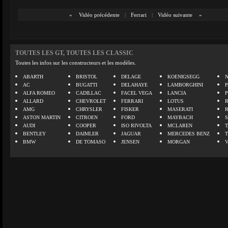
«
Vidéo précédente
|
Ferrari
|
Vidéo suivante
»
TOUTES LES GT, TOUTES LES CLASSIC
Toutes les infos sur les constructeurs et les modèles.
ABARTH
BRISTOL
DELAGE
KOENIGSEGG
N
AC
BUGATTI
DELAHAYE
LAMBORGHINI
P
ALFA ROMEO
CADILLAC
FACEL VEGA
LANCIA
ALLARD
CHEVROLET
FERRARI
LOTUS
AMG
CHRYSLER
FISKER
MASERATI
ASTON MARTIN
CITROEN
FORD
MAYBACH
AUDI
COOPER
ISO RIVOLTA
MCLAREN
BENTLEY
DAIMLER
JAGUAR
MERCEDES BENZ
BMW
DE TOMASO
JENSEN
MORGAN