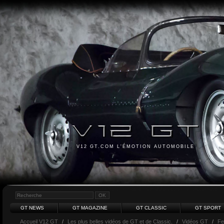
V12 GT.COM L'ÉMOTION AUTOMOBILE
GT NEWS
GT MAGAZINE
GT CLASSIC
GT SPORT
Accueil V12 GT
/
Les plus belles vidéos de GT et de Classic.
/
Vidéos GT
/
Fe