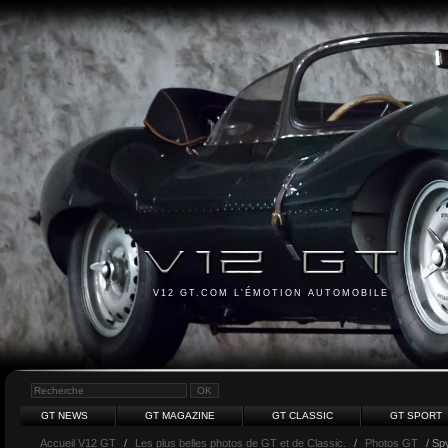
V12 GT.COM L'ÉMOTION AUTOMOBILE
GT NEWS
GT MAGAZINE
GT CLASSIC
GT SPORT
Accueil V12 GT
/
Les plus belles photos de GT et de Classic.
/
Photos GT
/ Sp