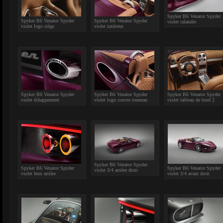
Spyker B6 Venator Spyder
Spyker B6 Venator Spyder
Spyker B6 Venator Spyder
violet calandre
violet logo siège
violet intérieur
Spyker B6 Venator Spyder
Spyker B6 Venator Spyder
Spyker B6 Venator Spyder
violet échappement
violet logo couvre tonneau
violet tableau de bord 2
Spyker B6 Venator Spyder
Spyker B6 Venator Spyder
Spyker B6 Venator Spyder
violet 3/4 arrière droit
violet feux arrière
violet 3/4 avant droit