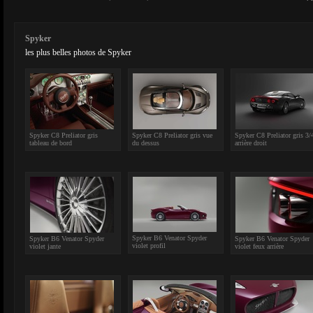
Spyker
les plus belles photos de Spyker
Spyker C8 Preliator gris
Spyker C8 Preliator gris vue
Spyker C8 Preliator gris 3/
tableau de bord
du dessus
arrière droit
Spyker B6 Venator Spyder
Spyker B6 Venator Spyder
Spyker B6 Venator Spyder
violet profil
violet jante
violet feux arrière