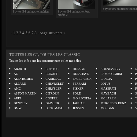
Spyker B6 anthracite caland
Spyker B6 anthracite intérieur
Spyker B6 anthracite feux
arrière 2
-
1
2
3
4
5
6
7
8
-
page suivante »
TOUTES LES GT, TOUTES LES CLASSIC
Toutes les infos sur les constructeurs et les modèles.
ABARTH
BRISTOL
DELAGE
KOENIGSEGG
N
AC
BUGATTI
DELAHAYE
LAMBORGHINI
P
ALFA ROMEO
CADILLAC
FACEL VEGA
LANCIA
ALLARD
CHEVROLET
FERRARI
LOTUS
AMG
CHRYSLER
FISKER
MASERATI
ASTON MARTIN
CITROEN
FORD
MAYBACH
AUDI
COOPER
ISO RIVOLTA
MCLAREN
BENTLEY
DAIMLER
JAGUAR
MERCEDES BENZ
BMW
DE TOMASO
JENSEN
MORGAN