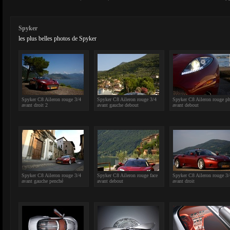
Spyker
les plus belles photos de Spyker
Spyker C8 Aileron rouge 3/4
Spyker C8 Aileron rouge 3/4
Spyker C8 Aileron rouge ph
avant droit 2
avant gauche debout
avant debout
Spyker C8 Aileron rouge 3/4
Spyker C8 Aileron rouge face
Spyker C8 Aileron rouge 3/
avant gauche penché
avant debout
avant droit