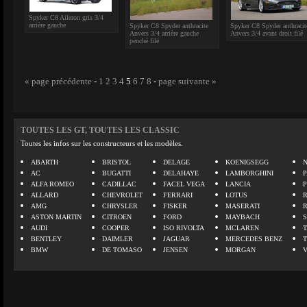
Spyker C8 Aileron gris 3/4
arrière gauche
Spyker C8 Spyder anthracite
Spyker C8 Spyder anthracit
Anvers 3/4 arrière gauche
Anvers 3/4 avant droit filé
penché filé
« page précédente
-
1
2
3
4
5
6
7
8
-
page suivante »
TOUTES LES GT, TOUTES LES CLASSIC
Toutes les infos sur les constructeurs et les modèles.
ABARTH
BRISTOL
DELAGE
KOENIGSEGG
N
AC
BUGATTI
DELAHAYE
LAMBORGHINI
P
ALFA ROMEO
CADILLAC
FACEL VEGA
LANCIA
ALLARD
CHEVROLET
FERRARI
LOTUS
AMG
CHRYSLER
FISKER
MASERATI
ASTON MARTIN
CITROEN
FORD
MAYBACH
AUDI
COOPER
ISO RIVOLTA
MCLAREN
BENTLEY
DAIMLER
JAGUAR
MERCEDES BENZ
BMW
DE TOMASO
JENSEN
MORGAN