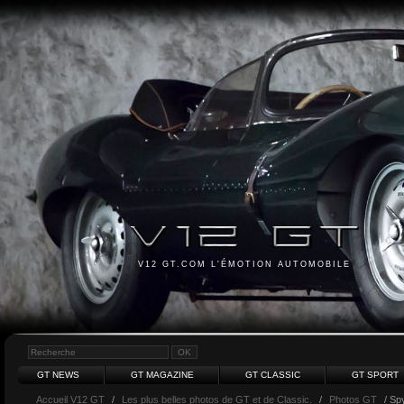
V12 GT.COM L'ÉMOTION AUTOMOBILE
GT NEWS
GT MAGAZINE
GT CLASSIC
GT SPORT
Accueil V12 GT
/
Les plus belles photos de GT et de Classic.
/
Photos GT
/ Sp