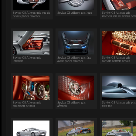
Spyker C8 Aileron gris vue du
Spyker C8 Aileron gris logo
Spyker C8 Aileron gris
dessus portes ouvertes
intérieur vue du dessus deb
Spyker C8 Aileron gris
Spyker C8 Aileron gris face
Spyker C8 Aileron gris
intérieur
avant portes ouvertes
console centrale debout
Spyker C8 Aileron gris
Spyker C8 Aileron gris
Spyker C8 Aileron gris pris
ordinateur de bord
aération
d'air toit