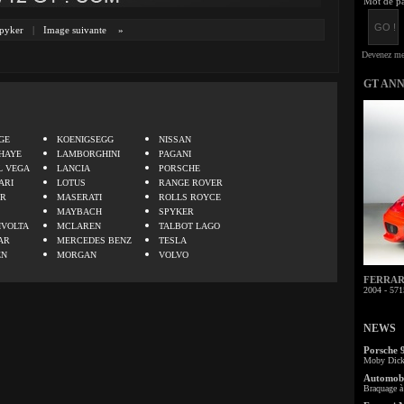
Mot de pa
pyker
|
Image suivante
»
GT AN
.
GE
KOENIGSEGG
NISSAN
HAYE
LAMBORGHINI
PAGANI
L VEGA
LANCIA
PORSCHE
ARI
LOTUS
RANGE ROVER
ER
MASERATI
ROLLS ROYCE
MAYBACH
SPYKER
IVOLTA
MCLAREN
TALBOT LAGO
AR
MERCEDES BENZ
TESLA
EN
MORGAN
VOLVO
FERRARI 
2004 - 571
NEWS
Porsche 
Moby Dick 
Automobi
Braquage à 