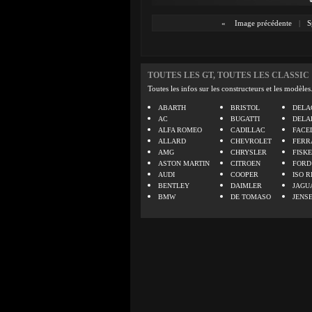
«
Image précédente
|
S
TOUTES LES GT, TOUTES LES CLASSIC
Toutes les infos sur les constructeurs et les modèles
ABARTH
BRISTOL
DELA
AC
BUGATTI
DELA
ALFA ROMEO
CADILLAC
FACE
ALLARD
CHEVROLET
FERR
AMG
CHRYSLER
FISK
ASTON MARTIN
CITROEN
FORD
AUDI
COOPER
ISO R
BENTLEY
DAIMLER
JAGU
BMW
DE TOMASO
JENS