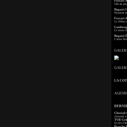
Ferrari 
Ode au pas
Bugatti 
Hypercar a
Ferrari 4
Le 50ème c
Lamborgh
Le retour d
Bugatti 
L'arme fata
GALER
GALER
LA CO
AGEND
DERNI
Cheetah
cheetah v
TVR Grif
01/01/19
Porsche 