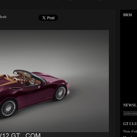
BRM
droit
NEWSLET
GT CL
Nom d'uti