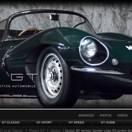
MOTION AUTOMOBILE
ANNONCES
PHOTOS
VIDÉOS
GT CLASSIC
GT SPORT
GT SPEED
GT GUIDE
GT et de Classic.
/
Photos GT
/
Spyker
/ Spyker B6 Venator Spyder violet 3/4 arrière dro