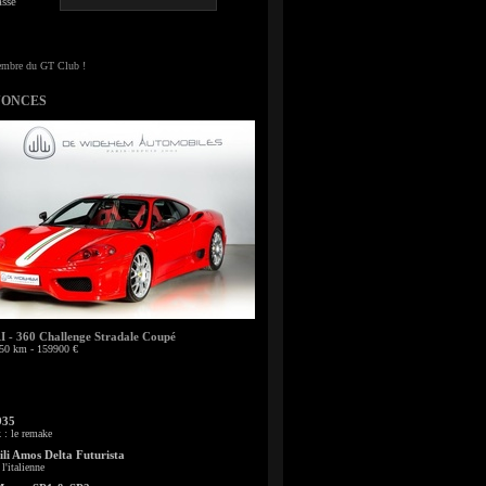
sse
NONCES
- 360 Challenge Stradale Coupé
50 km - 159900 €
935
: le remake
li Amos Delta Futurista
l'italienne