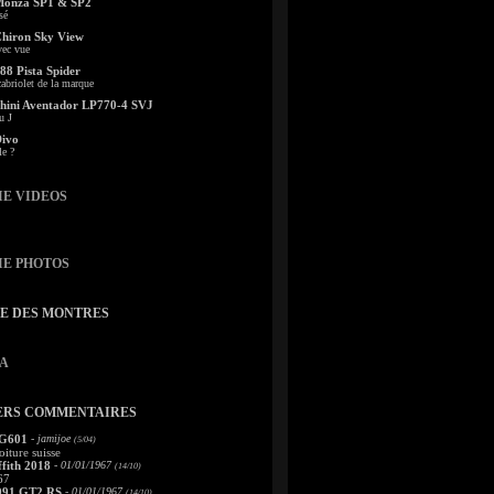
Monza SP1 & SP2
sé
Chiron Sky View
vec vue
88 Pista Spider
abriolet de la marque
ini Aventador LP770-4 SVJ
u J
Divo
le ?
IE VIDEOS
IE PHOTOS
TE DES MONTRES
A
ERS COMMENTAIRES
 G601
- jamijoe
(5/04)
oiture suisse
fith 2018
- 01/01/1967
(14/10)
67
991 GT2 RS
- 01/01/1967
(14/10)