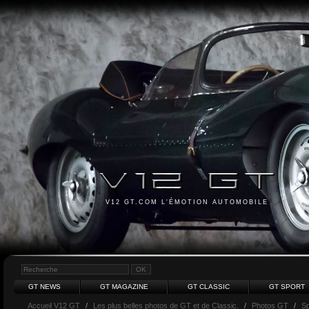
V12 GT.COM L'ÉMOTION AUTOMOBILE
GT NEWS
GT MAGAZINE
GT CLASSIC
GT SPORT
Accueil V12 GT
/
Les plus belles photos de GT et de Classic.
/
Photos GT
/
S