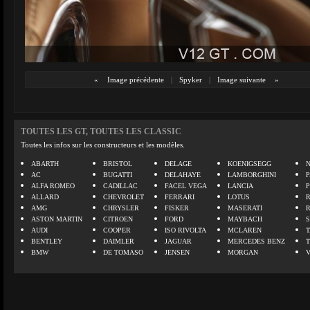
«
Image précédente
|
Spyker
|
Image suivante
»
TOUTES LES GT, TOUTES LES CLASSIC
Toutes les infos sur les constructeurs et les modèles.
ABARTH
BRISTOL
DELAGE
KOENIGSEGG
N
AC
BUGATTI
DELAHAYE
LAMBORGHINI
P
ALFA ROMEO
CADILLAC
FACEL VEGA
LANCIA
ALLARD
CHEVROLET
FERRARI
LOTUS
AMG
CHRYSLER
FISKER
MASERATI
ASTON MARTIN
CITROEN
FORD
MAYBACH
AUDI
COOPER
ISO RIVOLTA
MCLAREN
BENTLEY
DAIMLER
JAGUAR
MERCEDES BENZ
BMW
DE TOMASO
JENSEN
MORGAN