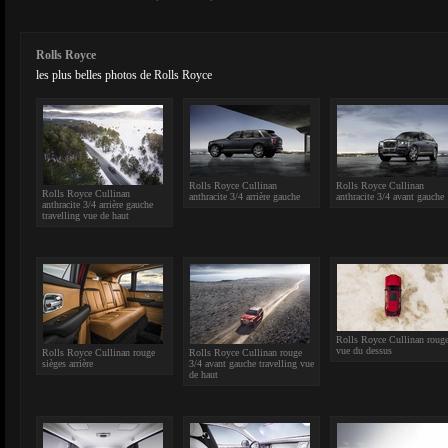
Rolls Royce
les plus belles photos de Rolls Royce
Rolls Royce Cullinan
Rolls Royce Cullinan
Rolls Royce Cullinan
anthracite 3/4 arrière gauche
anthracite 3/4 avant gauche
anthracite 3/4 arrière gauche
travelling vue de haut
Rolls Royce Cullinan roug
vue du dessus
Rolls Royce Cullinan rouge
Rolls Royce Cullinan rouge
sièges arrière
3/4 avant gauche travelling vue
de haut