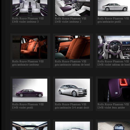
Rolls Royce Phantom VIII
Rolls Royce Phantom VIII
Rolls Royce Phantom VIII
LWB violet intérieur 3
LWB violet intérieur 2
gris/anthracite profil
Rolls Royce Phantom VIII
Rolls Royce Phantom VIII
Rolls Royce Phantom VIII
gris/anthracite intérieur
gris/anthracite tableau de bord
LWB violet tableau de bord
Rolls Royce Phantom VIII
Rolls Royce Phantom VIII
Rolls Royce Phantom VIII
LWB violet profil
gris/anthracite 3/4 avant droit
LWB violet feux arrière