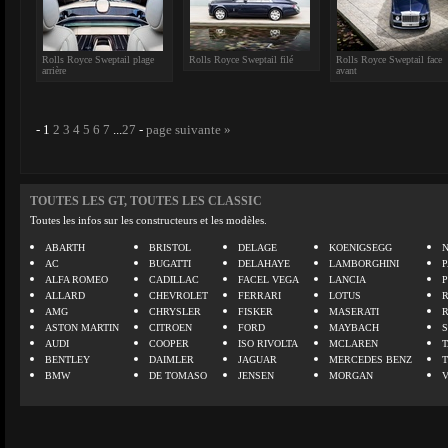
Rolls Royce Sweptail plage
Rolls Royce Sweptail filé
Rolls Royce Sweptail face
arrière
avant
-
1
2
3
4
5
6
7
...
27
-
page suivante »
TOUTES LES GT, TOUTES LES CLASSIC
Toutes les infos sur les constructeurs et les modèles.
ABARTH
BRISTOL
DELAGE
KOENIGSEGG
N
AC
BUGATTI
DELAHAYE
LAMBORGHINI
P
ALFA ROMEO
CADILLAC
FACEL VEGA
LANCIA
ALLARD
CHEVROLET
FERRARI
LOTUS
AMG
CHRYSLER
FISKER
MASERATI
ASTON MARTIN
CITROEN
FORD
MAYBACH
AUDI
COOPER
ISO RIVOLTA
MCLAREN
BENTLEY
DAIMLER
JAGUAR
MERCEDES BENZ
BMW
DE TOMASO
JENSEN
MORGAN