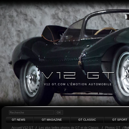
V12 GT.COM L'ÉMOTION AUTOMOBILE
GT NEWS
GT MAGAZINE
GT CLASSIC
GT SPORT
Accueil V12 GT
/
Les plus belles photos de GT et de Classic.
/
Photos GT
/ Ro