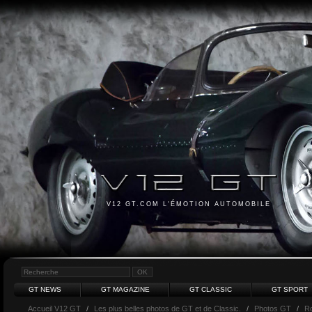
V12 GT.COM L'ÉMOTION AUTOMOBILE
GT NEWS
GT MAGAZINE
GT CLASSIC
GT SPORT
Accueil V12 GT
/
Les plus belles photos de GT et de Classic.
/
Photos GT
/
Ro