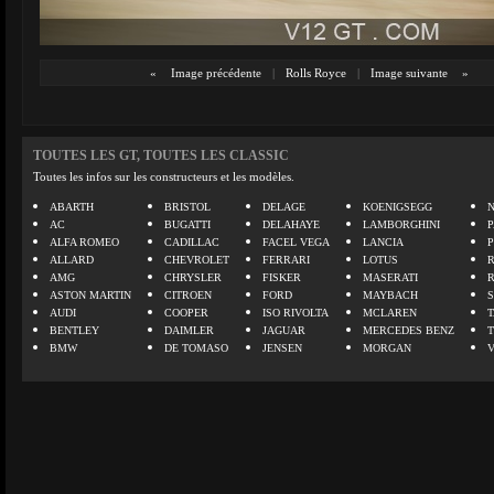
«
Image précédente
|
Rolls Royce
|
Image suivante
»
TOUTES LES GT, TOUTES LES CLASSIC
Toutes les infos sur les constructeurs et les modèles.
ABARTH
BRISTOL
DELAGE
KOENIGSEGG
N
AC
BUGATTI
DELAHAYE
LAMBORGHINI
P
ALFA ROMEO
CADILLAC
FACEL VEGA
LANCIA
ALLARD
CHEVROLET
FERRARI
LOTUS
AMG
CHRYSLER
FISKER
MASERATI
ASTON MARTIN
CITROEN
FORD
MAYBACH
AUDI
COOPER
ISO RIVOLTA
MCLAREN
BENTLEY
DAIMLER
JAGUAR
MERCEDES BENZ
BMW
DE TOMASO
JENSEN
MORGAN