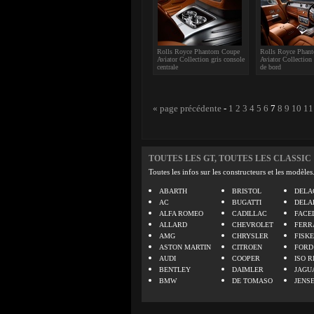
Rolls Royce Phantom Coupe
Rolls Royce Phan
Aviator Collection gris console
Aviator Collection 
centrale
de bord
« page précédente
-
1
2
3
4
5
6
7
8
9
10
11
TOUTES LES GT, TOUTES LES CLASSIC
Toutes les infos sur les constructeurs et les modèles
ABARTH
BRISTOL
DELA
AC
BUGATTI
DELA
ALFA ROMEO
CADILLAC
FACE
ALLARD
CHEVROLET
FERR
AMG
CHRYSLER
FISK
ASTON MARTIN
CITROEN
FORD
AUDI
COOPER
ISO R
BENTLEY
DAIMLER
JAGU
BMW
DE TOMASO
JENS