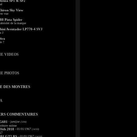
Monza SP1 & SP2
sé
Chiron Sky View
vec vue
88 Pista Spider
abriolet de la marque
ini Aventador LP770-4 SVJ
u J
Divo
le ?
IE VIDEOS
IE PHOTOS
TE DES MONTRES
A
ERS COMMENTAIRES
 G601
- jamijoe
(5/04)
oiture suisse
fith 2018
- 01/01/1967
(14/10)
67
991 GT2 RS
- 01/01/1967
(14/10)