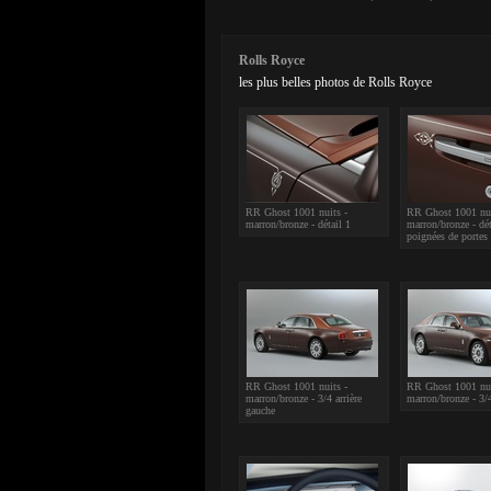
Rolls Royce
les plus belles photos de Rolls Royce
RR Ghost 1001 nuits -
RR Ghost 1001 nui
marron/bronze - détail 1
marron/bronze - dét
poignées de portes
RR Ghost 1001 nuits -
RR Ghost 1001 nui
marron/bronze - 3/4 arrière
marron/bronze - 3/4
gauche