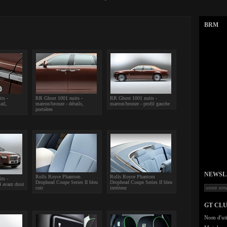
BRM
ts -
RR Ghost 1001 nuits -
RR Ghost 1001 nuits -
ail,
marron/bronze - détails,
marron/bronze - profil gauche
portières
NEWSLET
Rolls Royce Phantom
Rolls Royce Phantom
ts -
Drophead Coupe Series II bleu
Drophead Coupe Series II bleu
 avant droit
cuir
intérieur
GT CL
Nom d'uti