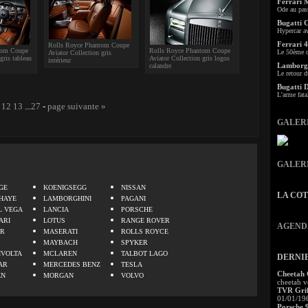
Ferrari 
Ode au pas
Bugatti 
Hypercar a
Ferrari 4
Rolls Royce Phantom Coupe
tom Coupe
Rolls Royce Phantom Coupe
Le 50ème c
Aviator Collection gris
gris tableau
Aviator Collection gris logos
intérieur
Lamborgh
calandre
Le retour d
Bugatti 
L'arme fata
12
13
...
27
-
page suivante »
GALER
GALER
.
GE
KOENIGSEGG
NISSAN
LA CO
HAYE
LAMBORGHINI
PAGANI
L VEGA
LANCIA
PORSCHE
ARI
LOTUS
RANGE ROVER
AGEND
ER
MASERATI
ROLLS ROYCE
MAYBACH
SPYKER
IVOLTA
MCLAREN
TALBOT LAGO
DERNI
AR
MERCEDES BENZ
TESLA
Cheetah
EN
MORGAN
VOLVO
cheetah v
TVR Grif
01/01/19
Porsche 