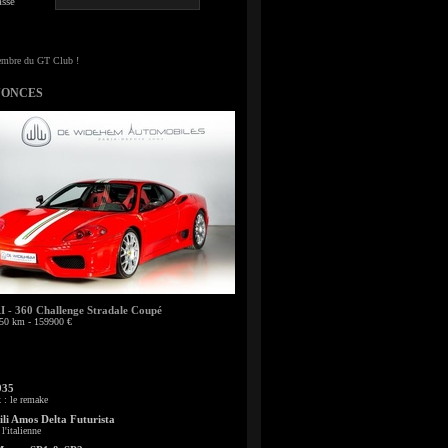
sse
NONCES
- 360 Challenge Stradale Coupé
50 km - 159900 €
935
: le remake
li Amos Delta Futurista
l'italienne