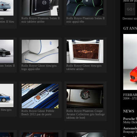
Mot de pa
tom
Rolls Royce Phantom Series II
Rolls Royce Phantom Series II
ies II bleu
noir tablette arrière
noir appui-tête
GT AN
om Series II
Rolls Royce Ghost bleu/gris
Rolls Royce Ghost bleu/gris
logo appui-tête
tablette arrière
FERRARI 
2004 - 571
bleu/gris
Rolls Royce Ghost Pebble
Rolls Royce Phantom Coupe
NEWS
Beach 2012 pas de porte
Aviator Collection gris horloge
tableau de bord
Porsche 
Moby Dick 
Automobi
Braquage à 