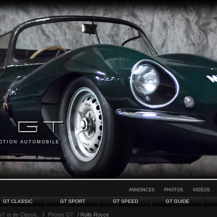
MOTION AUTOMOBILE
ANNONCES
PHOTOS
VIDÉOS
GT CLASSIC
GT SPORT
GT SPEED
GT GUIDE
GT et de Classic.
/
Photos GT
/ Rolls Royce