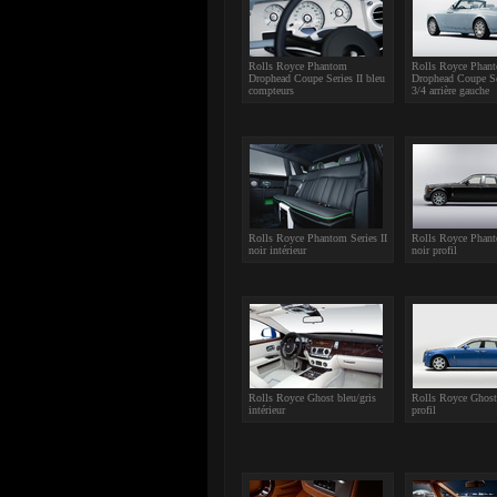
Rolls Royce Phantom
Rolls Royce Phan
Drophead Coupe Series II bleu
Drophead Coupe Ser
compteurs
3/4 arrière gauche
Rolls Royce Phantom Series II
Rolls Royce Phant
noir intérieur
noir profil
Rolls Royce Ghost bleu/gris
Rolls Royce Ghost 
intérieur
profil