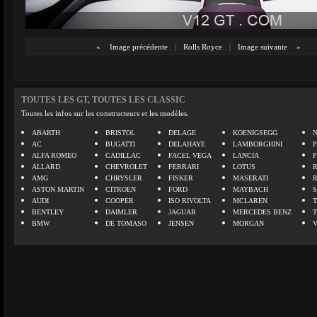
«
Image précédente
|
Rolls Royce
|
Image suivante
»
TOUTES LES GT, TOUTES LES CLASSIC
Toutes les infos sur les constructeurs et les modèles.
ABARTH
BRISTOL
DELAGE
KOENIGSEGG
N
AC
BUGATTI
DELAHAYE
LAMBORGHINI
P
ALFA ROMEO
CADILLAC
FACEL VEGA
LANCIA
ALLARD
CHEVROLET
FERRARI
LOTUS
AMG
CHRYSLER
FISKER
MASERATI
ASTON MARTIN
CITROEN
FORD
MAYBACH
AUDI
COOPER
ISO RIVOLTA
MCLAREN
BENTLEY
DAIMLER
JAGUAR
MERCEDES BENZ
BMW
DE TOMASO
JENSEN
MORGAN