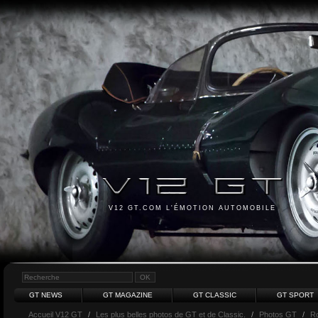
V12 GT.COM L'ÉMOTION AUTOMOBILE
GT NEWS
GT MAGAZINE
GT CLASSIC
GT SPORT
Accueil V12 GT
/
Les plus belles photos de GT et de Classic.
/
Photos GT
/
Ro