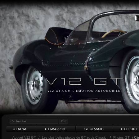
V12 GT.COM L'ÉMOTION AUTOMOBILE
GT NEWS
GT MAGAZINE
GT CLASSIC
GT SPORT
Accueil V12 GT
/
Les plus belles photos de GT et de Classic.
/
Photos GT
/ Cit