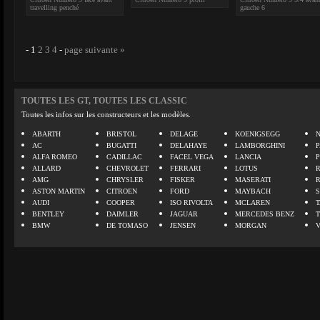
travelling penché
gauche 6
-
1
2
3
4
-
page suivante »
TOUTES LES GT, TOUTES LES CLASSIC
Toutes les infos sur les constructeurs et les modèles.
ABARTH
BRISTOL
DELAGE
KOENIGSEGG
N
AC
BUGATTI
DELAHAYE
LAMBORGHINI
P
ALFA ROMEO
CADILLAC
FACEL VEGA
LANCIA
ALLARD
CHEVROLET
FERRARI
LOTUS
AMG
CHRYSLER
FISKER
MASERATI
ASTON MARTIN
CITROEN
FORD
MAYBACH
AUDI
COOPER
ISO RIVOLTA
MCLAREN
BENTLEY
DAIMLER
JAGUAR
MERCEDES BENZ
BMW
DE TOMASO
JENSEN
MORGAN