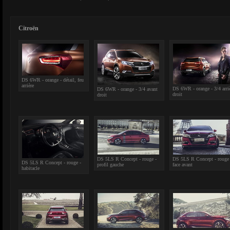
Citroën
DS 6WR - orange - détail, feu
arrière
DS 6WR - orange - 3/4 arri
DS 6WR - orange - 3/4 avant
droit
droit
DS 5LS R Concept - rouge -
DS 5LS R Concept - rouge 
DS 5LS R Concept - rouge -
profil gauche
face avant
habitacle