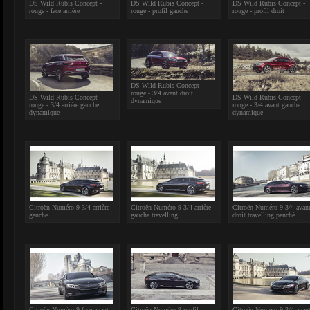
DS Wild Rubis Concept -
DS Wild Rubis Concept -
DS Wild Rubis Concept -
rouge - face arrière
rouge - profil gauche
rouge - profil droit
DS Wild Rubis Concept -
rouge - 3/4 avant droit
DS Wild Rubis Concept -
DS Wild Rubis Concept -
dynamique
rouge - 3/4 arrière gauche
rouge - 3/4 avant gauche
dynamique
dynamique
Citroën Numéro 9 3/4 arrière
Citroën Numéro 9 3/4 arrière
Citroën Numéro 9 3/4 avan
gauche
gauche travelling
droit travelling penché
Citroën Numéro 9 face avant
Citroën Numéro 9 profil
Citroën Numéro 9 3/4 avan