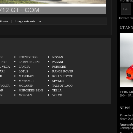
Mot de pa
itroën
|
Image suivante
»
GT AN
.
GE
KOENIGSEGG
NISSAN
HAYE
LAMBORGHINI
PAGANI
L VEGA
LANCIA
PORSCHE
ARI
LOTUS
RANGE ROVER
ER
MASERATI
ROLLS ROYCE
MAYBACH
SPYKER
IVOLTA
MCLAREN
TALBOT LAGO
AR
MERCEDES BENZ
TESLA
FERRARI 
EN
MORGAN
VOLVO
2004 - 571
NEWS
Porsche 
Moby Dick 
Automobi
Braquage à 