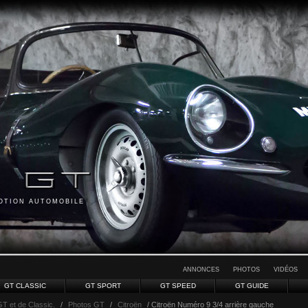
MOTION AUTOMOBILE
ANNONCES
PHOTOS
VIDÉOS
GT CLASSIC
GT SPORT
GT SPEED
GT GUIDE
GT et de Classic.
/
Photos GT
/
Citroën
/ Citroën Numéro 9 3/4 arrière gauche