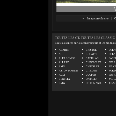
«
Image précédente
|
C
TOUTES LES GT, TOUTES LES CLASSIC
Toutes les infos sur les constructeurs et les modèles
ABARTH
BRISTOL
DELA
AC
BUGATTI
DELA
ALFA ROMEO
CADILLAC
FACE
ALLARD
CHEVROLET
FERR
AMG
CHRYSLER
FISK
ASTON MARTIN
CITROEN
FORD
AUDI
COOPER
ISO R
BENTLEY
DAIMLER
JAGU
BMW
DE TOMASO
JENS