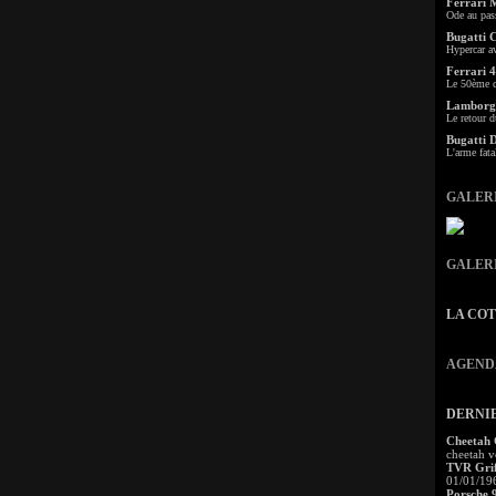
Ferrari 
Ode au pas
Bugatti 
Hypercar a
Ferrari 4
Le 50ème c
Lamborgh
Le retour d
Bugatti 
L'arme fata
GALER
GALER
LA CO
AGEND
DERNI
Cheetah
cheetah v
TVR Grif
01/01/19
Porsche 