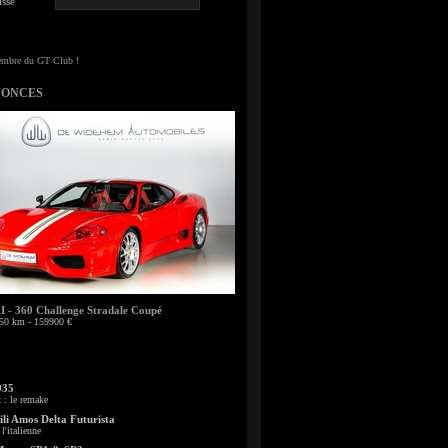
sse
NONCES
- 360 Challenge Stradale Coupé
50 km - 159900 €
935
: le remake
li Amos Delta Futurista
l'italienne