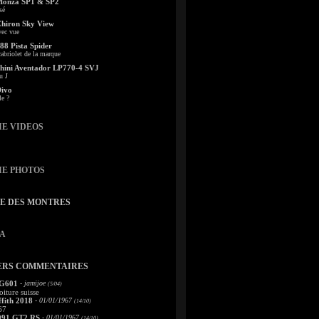
Monza SP1 & SP2
sé
Chiron Sky View
vec vue
88 Pista Spider
abriolet de la marque
ini Aventador LP770-4 SVJ
u J
Divo
le ?
IE VIDEOS
IE PHOTOS
TE DES MONTRES
A
ERS COMMENTAIRES
 G601
- jamijoe
(5/04)
oiture suisse
fith 2018
- 01/01/1967
(14/10)
67
991 GT2 RS
- 01/01/1967
(14/10)