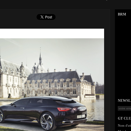
BRM
NEWSLET
GT CL
Nom d'uti