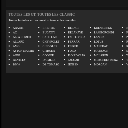
TOUTES LES GT, TOUTES LES CLASSIC
Toutes les infos sur les constructeurs et les modèles.
ABARTH
BRISTOL
DELAGE
KOENIGSEGG
N
AC
BUGATTI
DELAHAYE
LAMBORGHINI
P
ALFA ROMEO
CADILLAC
FACEL VEGA
LANCIA
ALLARD
CHEVROLET
FERRARI
LOTUS
AMG
CHRYSLER
FISKER
MASERATI
ASTON MARTIN
CITROEN
FORD
MAYBACH
AUDI
COOPER
ISO RIVOLTA
MCLAREN
BENTLEY
DAIMLER
JAGUAR
MERCEDES BENZ
BMW
DE TOMASO
JENSEN
MORGAN