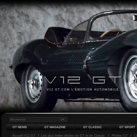
V12 GT.COM L'ÉMOTION AUTOMOBILE
GT NEWS
GT MAGAZINE
GT CLASSIC
GT SPORT
Accueil V12 GT
/
Les plus belles photos de GT et de Classic.
/
Photos GT
/
Ci