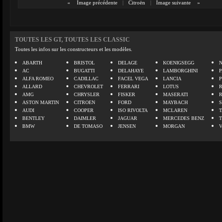
«
Image précédente
|
Citroën
|
Image suivante
»
TOUTES LES GT, TOUTES LES CLASSIC
Toutes les infos sur les constructeurs et les modèles.
ABARTH
BRISTOL
DELAGE
KOENIGSEGG
N
AC
BUGATTI
DELAHAYE
LAMBORGHINI
P
ALFA ROMEO
CADILLAC
FACEL VEGA
LANCIA
ALLARD
CHEVROLET
FERRARI
LOTUS
AMG
CHRYSLER
FISKER
MASERATI
ASTON MARTIN
CITROEN
FORD
MAYBACH
AUDI
COOPER
ISO RIVOLTA
MCLAREN
BENTLEY
DAIMLER
JAGUAR
MERCEDES BENZ
BMW
DE TOMASO
JENSEN
MORGAN