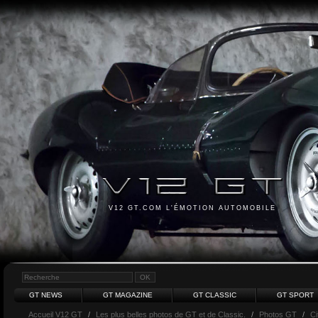
V12 GT.COM L'ÉMOTION AUTOMOBILE
GT NEWS
GT MAGAZINE
GT CLASSIC
GT SPORT
Accueil V12 GT
/
Les plus belles photos de GT et de Classic.
/
Photos GT
/
Ci