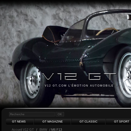
V12 GT.COM L'ÉMOTION AUTOMOBILE
GT NEWS
GT MAGAZINE
GT CLASSIC
GT SPORT
Accueil V12 GT
/
BMW
/ M6 F13