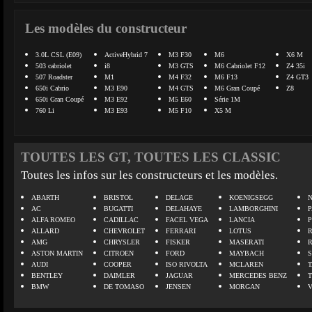
Les modèles du constructeur
3.0L CSL (E09)
ActiveHybrid 7
M3 F30
M6
X6 M
503 cabriolet
i8
M3 GTS
M6 Cabriolet F12
Z4 35i
507 Roadster
M1
M4 F32
M6 F13
Z4 GT3
650i Cabrio
M3 E90
M4 GTS
M6 Gran Coupé
Z8
650i Gran Coupé
M3 E92
M5 E60
Série 1M
760 Li
M3 E93
M5 F10
X5 M
TOUTES LES GT, TOUTES LES CLASSIC
Toutes les infos sur les constructeurs et les modèles.
ABARTH
BRISTOL
DELAGE
KOENIGSEGG
N
AC
BUGATTI
DELAHAYE
LAMBORGHINI
P
ALFA ROMEO
CADILLAC
FACEL VEGA
LANCIA
ALLARD
CHEVROLET
FERRARI
LOTUS
AMG
CHRYSLER
FISKER
MASERATI
ASTON MARTIN
CITROEN
FORD
MAYBACH
AUDI
COOPER
ISO RIVOLTA
MCLAREN
BENTLEY
DAIMLER
JAGUAR
MERCEDES BENZ
BMW
DE TOMASO
JENSEN
MORGAN