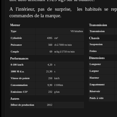
A l'intérieur, pas de surprise, les habitués se re
commandes de la marque.
Moteur
Transmission
Type
V8 biturbos
Transmission
Chassis
Cylindrée
4395
cm³
Suspension
Puissance
560
ch à 7000 trs/min
Freins
Couple
69
m/kg à 5750 trs/min
Dimensions
Performances
Longueur
0-100 km/h
4,20
s
Largeur
1000 M d.a.
21,90
s
Hauteur
Vitesse de pointe
250
km/h
Empattement
Consommation
9,90
l/100km
Réservoir
Emissions CO²
232
g/km
Poids à vide
Autres
Début de production
2012