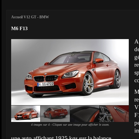
Accueil V12 GT
-
BMW
M6 F13
Ap
d
g
r
s
c
M
r
V
F
p
4 images sur 4 - Cliquez sur une image pour afficher le zoom.
i
une auto affichant 1925 kgs sur la balance.