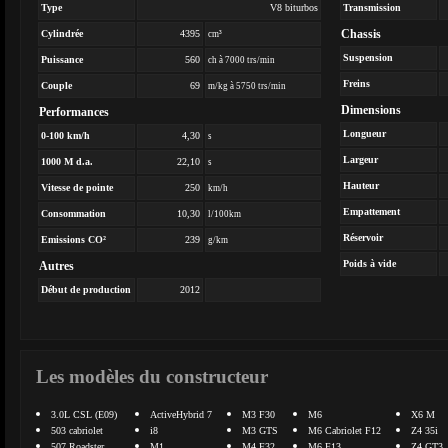
Type
V8 biturbos
Transmission
Chassis
Cylindrée
4395
cm³
Suspension
Puissance
560
ch à 7000 trs/min
Freins
Couple
69
m/kg à 5750 trs/min
Dimensions
Performances
Longueur
0-100 km/h
4,30
s
Largeur
1000 M d.a.
22,10
s
Hauteur
Vitesse de pointe
250
km/h
Empattement
Consommation
10,30
l/100km
Réservoir
Emissions CO²
239
g/km
Poids à vide
Autres
Début de production
2012
Les modèles du constructeur
3.0L CSL (E09)
ActiveHybrid 7
M3 F30
M6
X6 M
503 cabriolet
i8
M3 GTS
M6 Cabriolet F12
Z4 35i
507 Roadster
M1
M4 F32
M6 F13
Z4 GT3