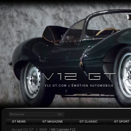
V12 GT.COM L'ÉMOTION AUTOMOBILE
GT NEWS
GT MAGAZINE
GT CLASSIC
GT SPORT
Accueil V12 GT
/
BMW
/ M6 Cabriolet F12