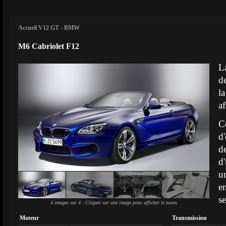
Accueil V12 GT
-
BMW
M6 Cabriolet F12
L
d
l
a
C
d
d
d
u
e
s
4 images sur 4 - Cliquez sur une image pour afficher le zoom.
Moteur
Transmission