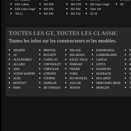
650i Cabrio
M3 E90
M4 GTS
M6 Gran Coupé
Z8
650i Gran Coupé
M3 E92
M5 E60
Série 1M
760 Li
M3 E93
M5 F10
X5 M
TOUTES LES GT, TOUTES LES CLASSIC
Toutes les infos sur les constructeurs et les modèles.
ABARTH
BRISTOL
DELAGE
KOENIGSEGG
N
AC
BUGATTI
DELAHAYE
LAMBORGHINI
P
ALFA ROMEO
CADILLAC
FACEL VEGA
LANCIA
ALLARD
CHEVROLET
FERRARI
LOTUS
AMG
CHRYSLER
FISKER
MASERATI
ASTON MARTIN
CITROEN
FORD
MAYBACH
AUDI
COOPER
ISO RIVOLTA
MCLAREN
BENTLEY
DAIMLER
JAGUAR
MERCEDES BENZ
BMW
DE TOMASO
JENSEN
MORGAN