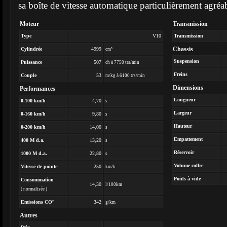
sa boîte de vitesse automatique particulièrement agréa
Moteur
Transmission
Type
V10
Transmission
Chassis
Cylindrée
4999
cm³
Suspension
Puissance
507
ch à 7750 trs/min
Freins
Couple
53
m/kg à 6100 trs/min
Dimensions
Performances
Longueur
0-100 km/h
4,70
s
Largeur
0-160 km/h
9,80
s
Hauteur
0-200 km/h
14,00
s
Empattement
400 M d.a.
13,20
s
Réservoir
1000 M d.a.
22,80
s
Volume coffre
Vitesse de pointe
250
km/h
Poids à vide
Consommation
14,30
l/100km
( normalisée )
Emissions CO²
342
g/km
Autres