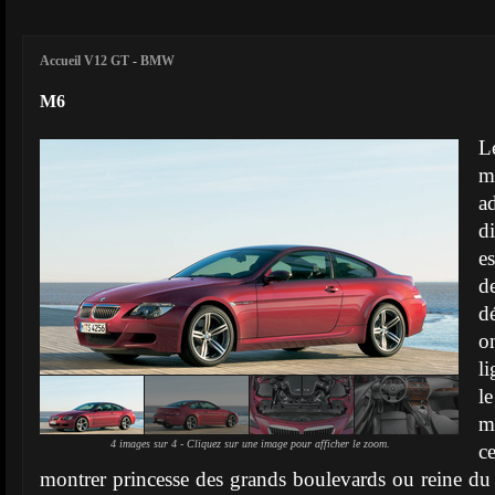
Accueil V12 GT
-
BMW
M6
L
m
a
d
e
d
d
o
l
l
m
4 images sur 4 - Cliquez sur une image pour afficher le zoom.
c
montrer princesse des grands boulevards ou reine du