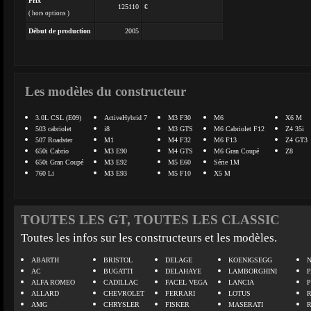
Prix
125110
€
( hors options )
Début de production
2005
Les modèles du constructeur
3.0L CSL (E09)
ActiveHybrid 7
M3 F30
M6
X6 M
503 cabriolet
i8
M3 GTS
M6 Cabriolet F12
Z4 35i
507 Roadster
M1
M4 F32
M6 F13
Z4 GT3
650i Cabrio
M3 E90
M4 GTS
M6 Gran Coupé
Z8
650i Gran Coupé
M3 E92
M5 E60
Série 1M
760 Li
M3 E93
M5 F10
X5 M
TOUTES LES GT, TOUTES LES CLASSIC
Toutes les infos sur les constructeurs et les modèles.
ABARTH
BRISTOL
DELAGE
KOENIGSEGG
N
AC
BUGATTI
DELAHAYE
LAMBORGHINI
P
ALFA ROMEO
CADILLAC
FACEL VEGA
LANCIA
ALLARD
CHEVROLET
FERRARI
LOTUS
AMG
CHRYSLER
FISKER
MASERATI