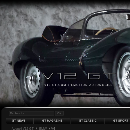
V12 GT.COM L'ÉMOTION AUTOMOBILE
GT NEWS
GT MAGAZINE
GT CLASSIC
GT SPORT
Accueil V12 GT
/
BMW
/ M6