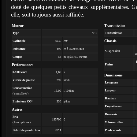
doté de quelques petits chevaux supplémentaires. G
elle, soit toujours aussi raffinée.
Moteur
Transmission
Type
V12
Transmission
Chassis
Cylindrée
5935
cm³
Puissance
490
ch à 6500 trs/min
Suspension
a
Couple
58
m/kg à 5750 trs/min
Performances
Freins
0-100 km/h
4,60
s
Dimensions
Vitesse de pointe
299
km/h
Longueur
Consommation
Largeur
15,00
l/100km
( normalisée )
Hauteur
Emissions CO²
330
g/km
Empattement
Autres
Réservoir
Prix
193700
€
Volume coffre
( hors options )
Début de production
2011
Poids à vide