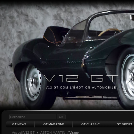
V12 GT.COM L'ÉMOTION AUTOMOBILE
GT NEWS
GT MAGAZINE
GT CLASSIC
GT SPORT
Accueil V12 GT
/
ASTON MARTIN
/ Virage