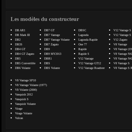
Les modèles du constructeur
DB AR1
DB7 GT
DBSC
V12 Vantage S
DB Mark III
DB7 Vantage
Lagonda
V12 Vantage S 
DB2
DB7 Vantage Volante
Lagonda Rapide
V12 Zagato
DB3S
DB7 Zagato
One 77
V8 Vantage
DB4 GT
DB9
Rapide
V8 Vantage (19
DB4 GT Zagato
DB9 MY2013
Rapide S
V8 Vantage N4
DB5
DBR1
V12 Vantage
V8 Vantage N4
DB5 Convertible
DBS
V12 Vantage GT12
V8 Vantage S
DB6 Volante
DBS Volante
V12 Vantage Roadster
V8 Vantage S R
V8 Vantage SP10
V8 Vantage Volante (1977)
V8 Volante (2000)
Vanquish 2012
Vanquish S
Vanquish Volante
Virage
Virage Volante
Vulcan