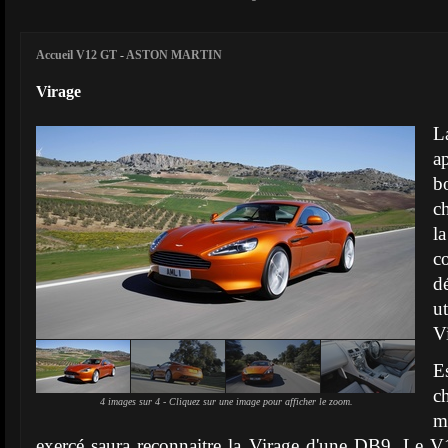
Accueil V12 GT
-
ASTON MARTIN
Virage
L
a
b
c
l
c
d
ut
V
E
c
4 images sur 4 - Cliquez sur une image pour afficher le zoom.
m
exercé saura reconnaitre la Virage d'une DB9. Le V1