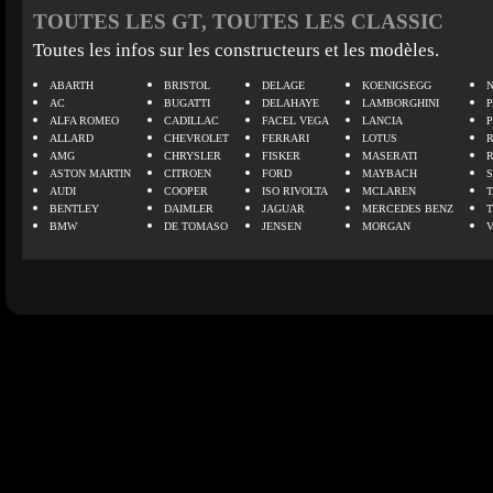
TOUTES LES GT, TOUTES LES CLASSIC
Toutes les infos sur les constructeurs et les modèles.
ABARTH
BRISTOL
DELAGE
KOENIGSEGG
N
AC
BUGATTI
DELAHAYE
LAMBORGHINI
P
ALFA ROMEO
CADILLAC
FACEL VEGA
LANCIA
ALLARD
CHEVROLET
FERRARI
LOTUS
AMG
CHRYSLER
FISKER
MASERATI
ASTON MARTIN
CITROEN
FORD
MAYBACH
AUDI
COOPER
ISO RIVOLTA
MCLAREN
BENTLEY
DAIMLER
JAGUAR
MERCEDES BENZ
BMW
DE TOMASO
JENSEN
MORGAN