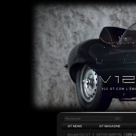
V12 GT.COM L'É
GT NEWS
GT MAGAZINE
Accueil V12 GT
/
ASTON MARTIN
/ DB6 Vo