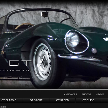
MOTION AUTOMOBILE
ANNONCES
PHOTOS
VIDÉOS
GT CLASSIC
GT SPORT
GT SPEED
GT GUIDE
lante