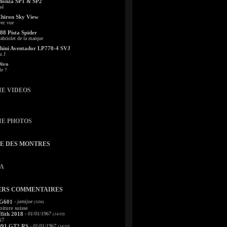
Monza SP1 & SP2
sé
Chiron Sky View
vec vue
88 Pista Spider
abriolet de la marque
ini Aventador LP770-4 SVJ
u J
Divo
le ?
IE VIDEOS
IE PHOTOS
TE DES MONTRES
A
ERS COMMENTAIRES
 G601
- jamijoe
(5/04)
oiture suisse
fith 2018
- 01/01/1967
(14/10)
67
991 GT2 RS
- 01/01/1967
(14/10)