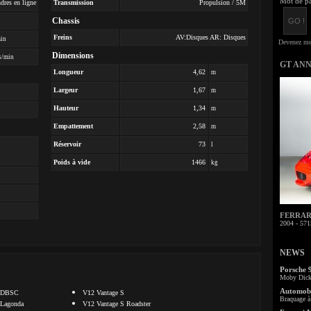
Mot de pa
dres en ligne
Transmission
Propulsion / 5M
Chassis
Freins
AV:Disques AR: Disques
min
Dimensions
s/min
GT AN
Longueur
4,62
m
Largeur
1,67
m
Hauteur
1,34
m
Empattement
2,58
m
Réservoir
73
l
Poids à vide
1466
kg
FERRARI 
2004 - 571
NEWS
Porsche 
Moby Dick 
Automobi
DBSC
V12 Vantage S
Braquage à 
Lagonda
V12 Vantage S Roadster