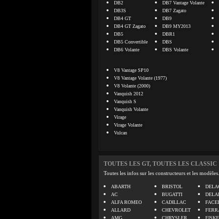
DB2
DB7 Vantage Volante
DB3S
DB7 Zagato
DB4 GT
DB9
DB4 GT Zagato
DB9 MY2013
DB5
DBR1
DB5 Convertible
DBS
DB6 Volante
DBS Volante
V8 Vantage SP10
V8 Vantage Volante (1977)
V8 Volante (2000)
Vanquish 2012
Vanquish S
Vanquish Volante
Virage
Virage Volante
Vulcan
TOUTES LES GT, TOUTES LES CLASSIC
Toutes les infos sur les constructeurs et les modèles
ABARTH
BRISTOL
DELA
AC
BUGATTI
DELA
ALFA ROMEO
CADILLAC
FACE
ALLARD
CHEVROLET
FERR
AMG
CHRYSLER
FISK