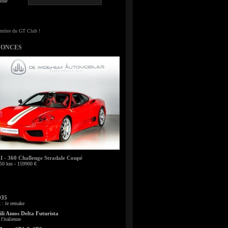
sse
NONCES
- 360 Challenge Stradale Coupé
50 km - 159900 €
935
: le remake
li Amos Delta Futurista
l'italienne