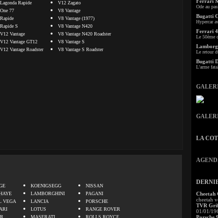
Ferrari 
Lagonda Rapide
V12 Zagato
Ode au pas
One 77
V8 Vantage
Bugatti 
Rapide
V8 Vantage (1977)
Hypercar a
Rapide S
V8 Vantage N420
Ferrari 4
V12 Vantage
V8 Vantage N420 Roadster
Le 50ème c
V12 Vantage GT12
V8 Vantage S
Lamborgh
V12 Vantage Roadster
V8 Vantage S Roadster
Le retour d
Bugatti 
L'arme fata
GALER
GALER
LA CO
AGEND
.
DERNI
GE
KOENIGSEGG
NISSAN
HAYE
LAMBORGHINI
PAGANI
Cheetah
cheetah v
L VEGA
LANCIA
PORSCHE
TVR Grif
ARI
LOTUS
RANGE ROVER
01/01/19
ER
MASERATI
ROLLS ROYCE
Porsche 