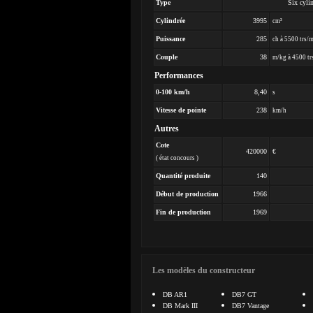
Type
Six cylin
Cylindrée
3995
cm³
Puissance
285
ch à 5500 trs/
Couple
38
m/kg à 4500 tr
Performances
0-100 km/h
8,40
s
Vitesse de pointe
238
km/h
Autres
Cote
420000
€
( état concours )
Quantité produite
140
Début de production
1966
Fin de production
1969
Les modèles du constructeur
DB AR1
DB7 GT
DB Mark III
DB7 Vantage