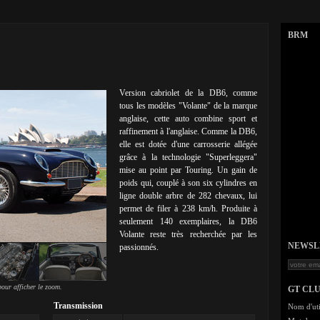
BRM
Version cabriolet de la DB6, comme
tous les modèles "Volante" de la marque
anglaise, cette auto combine sport et
raffinement à l'anglaise. Comme la DB6,
elle est dotée d'une carrosserie allégée
grâce à la technologie "Superleggera"
mise au point par Touring. Un gain de
poids qui, couplé à son six cylindres en
ligne double arbre de 282 chevaux, lui
permet de filer à 238 km/h. Produite à
seulement 140 exemplaires, la DB6
Volante reste très recherchée par les
NEWSLET
passionnés.
our afficher le zoom.
GT CL
Transmission
Nom d'uti