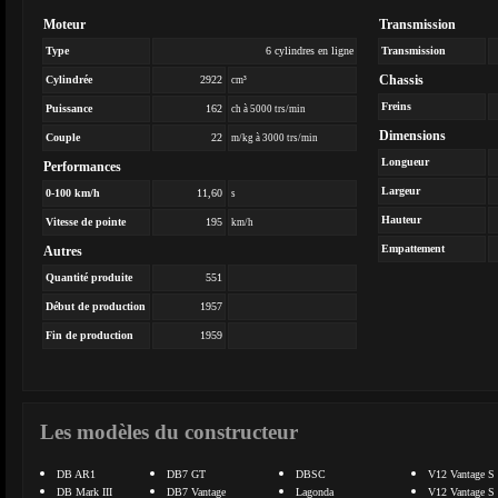
Moteur
Transmission
Type
6 cylindres en ligne
Transmission
Chassis
Cylindrée
2922
cm³
Freins
Puissance
162
ch à 5000 trs/min
Dimensions
Couple
22
m/kg à 3000 trs/min
Longueur
Performances
Largeur
0-100 km/h
11,60
s
Hauteur
Vitesse de pointe
195
km/h
Empattement
Autres
Quantité produite
551
Début de production
1957
Fin de production
1959
Les modèles du constructeur
DB AR1
DB7 GT
DBSC
V12 Vantage S
DB Mark III
DB7 Vantage
Lagonda
V12 Vantage S 