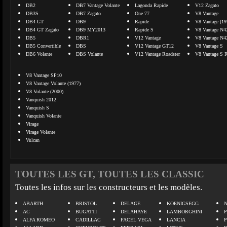
DB2
DB7 Vantage Volante
Lagonda Rapide
V12 Zagato
DB3S
DB7 Zagato
One 77
V8 Vantage
DB4 GT
DB9
Rapide
V8 Vantage (19
DB4 GT Zagato
DB9 MY2013
Rapide S
V8 Vantage N4
DB5
DBR1
V12 Vantage
V8 Vantage N4
DB5 Convertible
DBS
V12 Vantage GT12
V8 Vantage S
DB6 Volante
DBS Volante
V12 Vantage Roadster
V8 Vantage S R
V8 Vantage SP10
V8 Vantage Volante (1977)
V8 Volante (2000)
Vanquish 2012
Vanquish S
Vanquish Volante
Virage
Virage Volante
Vulcan
TOUTES LES GT, TOUTES LES CLASSIC
Toutes les infos sur les constructeurs et les modèles.
ABARTH
BRISTOL
DELAGE
KOENIGSEGG
N
AC
BUGATTI
DELAHAYE
LAMBORGHINI
P
ALFA ROMEO
CADILLAC
FACEL VEGA
LANCIA