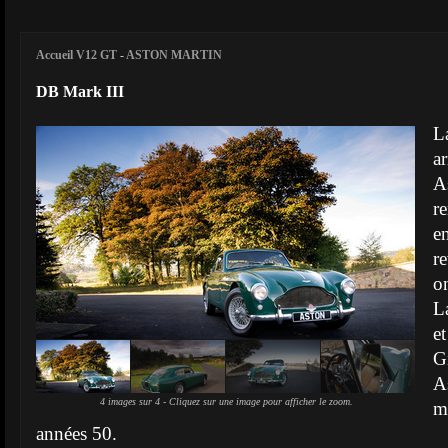
Accueil V12 GT
-
ASTON MARTIN
DB Mark III
L
a
A
r
e
r
o
L
e
G
A
4 images sur 4 - Cliquez sur une image pour afficher le zoom.
m
années 50.