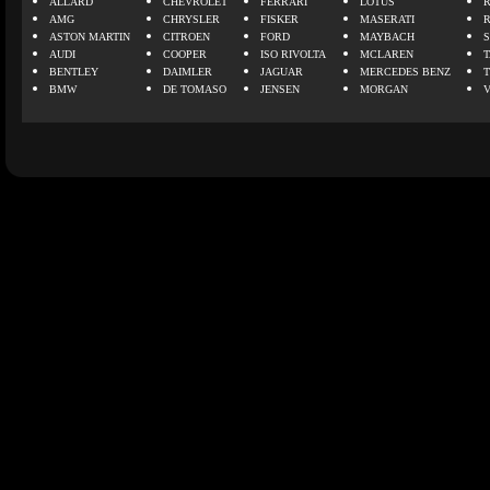
ALLARD
CHEVROLET
FERRARI
LOTUS
AMG
CHRYSLER
FISKER
MASERATI
ASTON MARTIN
CITROEN
FORD
MAYBACH
AUDI
COOPER
ISO RIVOLTA
MCLAREN
BENTLEY
DAIMLER
JAGUAR
MERCEDES BENZ
BMW
DE TOMASO
JENSEN
MORGAN