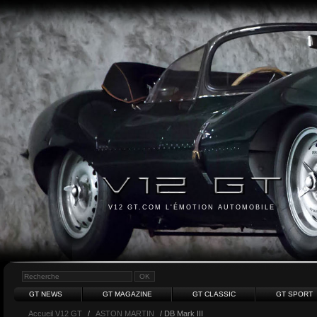
V12 GT.COM L'ÉMOTION AUTOMOBILE
GT NEWS
GT MAGAZINE
GT CLASSIC
GT SPORT
Accueil V12 GT
/
ASTON MARTIN
/ DB Mark III