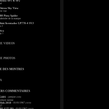
Monza SP1 & SP2
sé
Chiron Sky View
vec vue
88 Pista Spider
abriolet de la marque
ini Aventador LP770-4 SVJ
u J
Divo
le ?
IE VIDEOS
IE PHOTOS
TE DES MONTRES
A
ERS COMMENTAIRES
 G601
- jamijoe
(5/04)
oiture suisse
fith 2018
- 01/01/1967
(14/10)
67
991 GT2 RS
- 01/01/1967
(14/10)