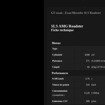
GT essais
-
Essai Mercedes SLS Roadster
SLS AMG Roadster
Fiche technique
Moteur
Type
Cylindrée
6208
cm³
Puissance
571
ch à 6800 trs/
Couple
66
m/kg à 4750 tr
Performances
0-100 km/h
3,70
s
Vitesse de pointe
316
km/h
Consommation
13,20
l/100km
( normalisée )
Emissions CO²
308
g/km