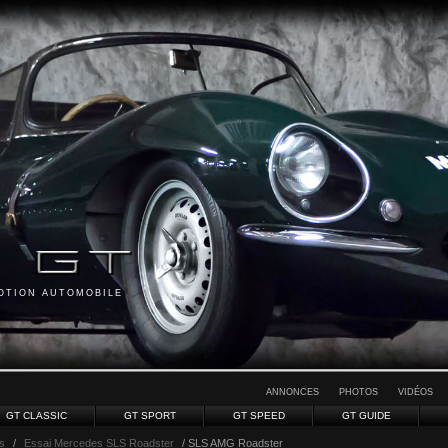
MOTION AUTOMOBILE
ANNONCES
PHOTOS
VIDÉOS
GT CLASSIC
GT SPORT
GT SPEED
GT GUIDE
s
/
Essai Mercedes SLS Roadster
/ SLS AMG Roadster