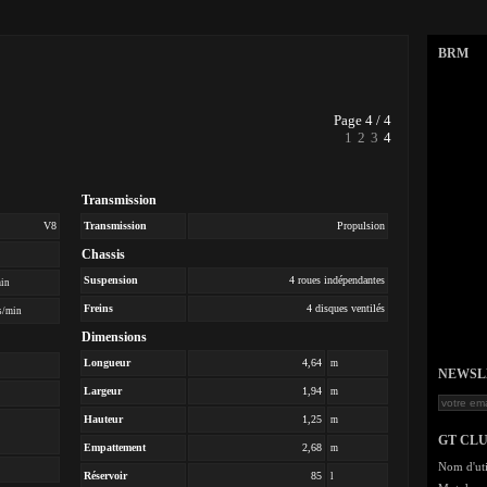
BRM
Page 4 / 4
1
2
3
4
Transmission
V8
Transmission
Propulsion
Chassis
Suspension
4 roues indépendantes
min
Freins
4 disques ventilés
s/min
Dimensions
Longueur
4,64
m
NEWSLET
Largeur
1,94
m
Hauteur
1,25
m
GT CL
Empattement
2,68
m
Nom d'uti
Réservoir
85
l