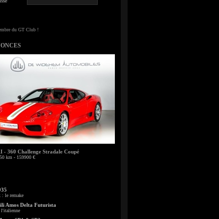
sse
NONCES
- 360 Challenge Stradale Coupé
50 km - 159900 €
935
: le remake
li Amos Delta Futurista
l'italienne