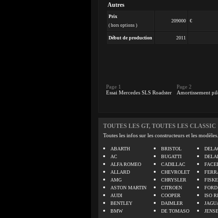
Autres
Prix
209000
€
( hors options )
Début de production
2011
Page 1
Page 2
Essai Mercedes SLS Roadster
Amortissement pil
TOUTES LES GT, TOUTES LES CLASSIC
Toutes les infos sur les constructeurs et les modèles
ABARTH
BRISTOL
DELA
AC
BUGATTI
DELA
ALFA ROMEO
CADILLAC
FACE
ALLARD
CHEVROLET
FERR
AMG
CHRYSLER
FISK
ASTON MARTIN
CITROEN
FORD
AUDI
COOPER
ISO R
BENTLEY
DAIMLER
JAGU
BMW
DE TOMASO
JENS