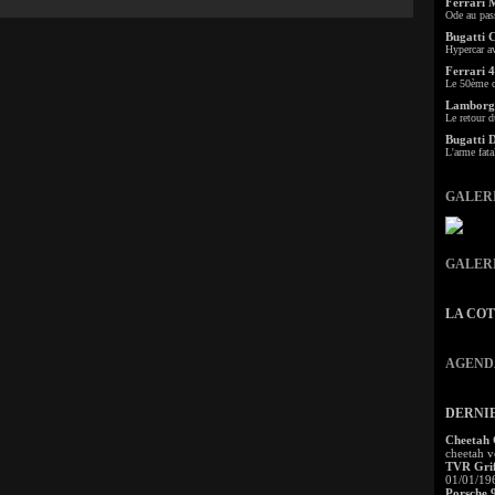
Ferrari 
Ode au pas
Bugatti 
Hypercar a
Ferrari 4
Le 50ème c
Lamborgh
Le retour d
Bugatti 
L'arme fata
GALER
GALER
LA CO
AGEND
DERNI
Cheetah
cheetah v
TVR Grif
01/01/19
Porsche 