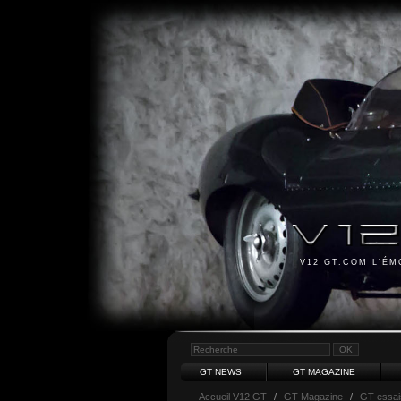
V12 GT.COM L'É
GT NEWS
GT MAGAZINE
Accueil V12 GT
/
GT Magazine
/
GT essai