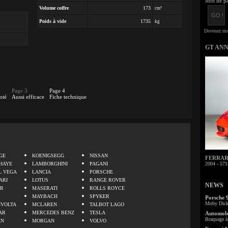
Mot de pa
Volume coffre
173
cm³
Poids à vide
1735
kg
GT AN
Page 3
Page 4
oté
Aussi efficace
Fiche technique
.
GE
KOENIGSEGG
NISSAN
FERRARI 
HAYE
LAMBORGHINI
PAGANI
2004 - 571
L VEGA
LANCIA
PORSCHE
ARI
LOTUS
RANGE ROVER
NEWS
ER
MASERATI
ROLLS ROYCE
MAYBACH
SPYKER
Porsche 
Moby Dick 
IVOLTA
MCLAREN
TALBOT LAGO
AR
MERCEDES BENZ
TESLA
Automobi
Braquage à 
EN
MORGAN
VOLVO