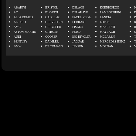
ABARTH
BRISTOL
DELAGE
KOENIGSEGG
N
AC
BUGATTI
DELAHAYE
LAMBORGHINI
P
ALFA ROMEO
CADILLAC
FACEL VEGA
LANCIA
ALLARD
CHEVROLET
FERRARI
LOTUS
AMG
CHRYSLER
FISKER
MASERATI
ASTON MARTIN
CITROEN
FORD
MAYBACH
AUDI
COOPER
ISO RIVOLTA
MCLAREN
BENTLEY
DAIMLER
JAGUAR
MERCEDES BENZ
BMW
DE TOMASO
JENSEN
MORGAN