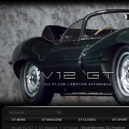
V12 GT.COM L'ÉMOTION AUTOMOBILE
GT NEWS
GT MAGAZINE
GT CLASSIC
GT SPORT
Accueil V12 GT
/
GT Magazine
/
GT essais
/ Essai Mercedes SLS Roadster