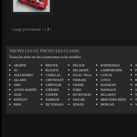
« page précédente
-
1
2
-
TOUTES LES GT, TOUTES LES CLASSIC
Toutes les infos sur les constructeurs et les modèles.
ABARTH
BRISTOL
DELAGE
KOENIGSEGG
N
AC
BUGATTI
DELAHAYE
LAMBORGHINI
P
ALFA ROMEO
CADILLAC
FACEL VEGA
LANCIA
ALLARD
CHEVROLET
FERRARI
LOTUS
AMG
CHRYSLER
FISKER
MASERATI
ASTON MARTIN
CITROEN
FORD
MAYBACH
AUDI
COOPER
ISO RIVOLTA
MCLAREN
BENTLEY
DAIMLER
JAGUAR
MERCEDES BENZ
BMW
DE TOMASO
JENSEN
MORGAN