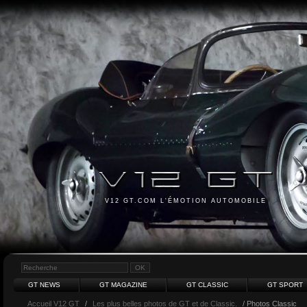
V12 GT.COM L'ÉMOTION AUTOMOBILE
GT NEWS
GT MAGAZINE
GT CLASSIC
GT SPORT
Accueil V12 GT
/
Les plus belles photos de GT et de Classic.
/ Photos Classic