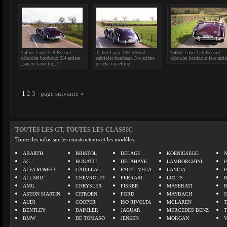
Talbot-Lago T26 Record
Talbot-Lago T26 Record
Talbot-Lago T26 Record
cabriolet bordeaux 3/4 arrière
cabriolet bordeaux 3/4 arrière
cabriolet bordeaux face arriè
gauche travelling 2
gauche travelling
-
1
2
3
-
page suivante »
TOUTES LES GT, TOUTES LES CLASSIC
Toutes les infos sur les constructeurs et les modèles.
ABARTH
BRISTOL
DELAGE
KOENIGSEGG
N
AC
BUGATTI
DELAHAYE
LAMBORGHINI
P
ALFA ROMEO
CADILLAC
FACEL VEGA
LANCIA
ALLARD
CHEVROLET
FERRARI
LOTUS
AMG
CHRYSLER
FISKER
MASERATI
ASTON MARTIN
CITROEN
FORD
MAYBACH
AUDI
COOPER
ISO RIVOLTA
MCLAREN
BENTLEY
DAIMLER
JAGUAR
MERCEDES BENZ
BMW
DE TOMASO
JENSEN
MORGAN