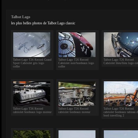
Talbot Lago
les plus belles photos de Talbot Lago classic
Talbot-Lago T26 Record Grand
Talbot-Lago T26 Record
Talbot-Lago T26 Record
Sport Cabriolet gris logo
Cabriolet noir/bordeaux logo
Cabriolet bleu/bleu logo cof
coffre
coffre
Talbot-Lago T26 Record
Talbot-Lago T26 Record
Talbot-Lago T26 Record
cabriolet bordeaux logo moteur
cabriolet bordeaux moteur
cabriolet bordeaux tableau d
bord travelling 2