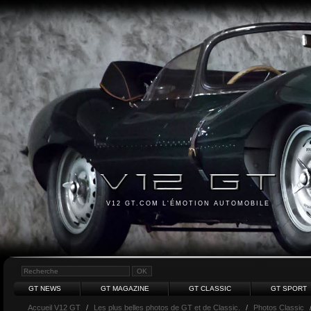
V12 GT.COM L'ÉMOTION AUTOMOBILE
GT NEWS
GT MAGAZINE
GT CLASSIC
GT SPORT
Accueil V12 GT
/
Les plus belles photos de GT et de Classic.
/
Photos Classic
/