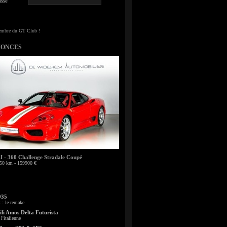
sse
NONCES
- 360 Challenge Stradale Coupé
50 km - 159900 €
935
: le remake
li Amos Delta Futurista
l'italienne