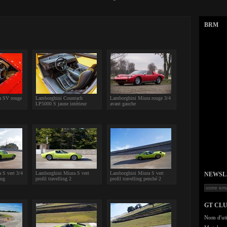
BRM
a SV rouge
Lamborghini Countach
Lamborghini Miura rouge 3/4
LP5000 S jaune intérieur
avant gauche
 S vert 3/4
Lamborghini Miura S vert
Lamborghini Miura S vert
NEWSLET
ing
profil travelling 2
profil travelling penché 2
GT CL
Nom d'uti