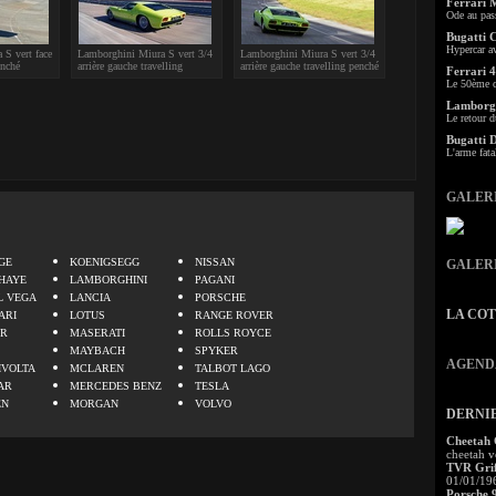
Ferrari 
Ode au pas
Bugatti 
Hypercar a
S vert face
Lamborghini Miura S vert 3/4
Lamborghini Miura S vert 3/4
enché
arrière gauche travelling
arrière gauche travelling penché
Ferrari 4
Le 50ème c
Lamborgh
Le retour d
Bugatti 
L'arme fata
GALER
.
GE
KOENIGSEGG
NISSAN
GALER
HAYE
LAMBORGHINI
PAGANI
L VEGA
LANCIA
PORSCHE
LA CO
ARI
LOTUS
RANGE ROVER
ER
MASERATI
ROLLS ROYCE
MAYBACH
SPYKER
AGEND
IVOLTA
MCLAREN
TALBOT LAGO
AR
MERCEDES BENZ
TESLA
EN
MORGAN
VOLVO
DERNI
Cheetah
cheetah v
TVR Grif
01/01/19
Porsche 