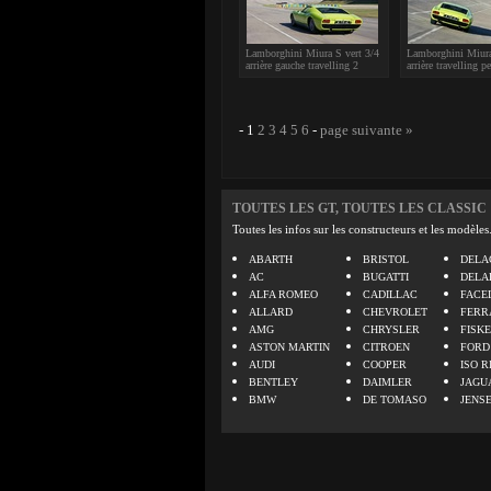
Lamborghini Miura S vert 3/4
Lamborghini Miura 
arrière gauche travelling 2
arrière travelling p
-
1
2
3
4
5
6
-
page suivante »
TOUTES LES GT, TOUTES LES CLASSIC
Toutes les infos sur les constructeurs et les modèles
ABARTH
BRISTOL
DELA
AC
BUGATTI
DELA
ALFA ROMEO
CADILLAC
FACE
ALLARD
CHEVROLET
FERR
AMG
CHRYSLER
FISK
ASTON MARTIN
CITROEN
FORD
AUDI
COOPER
ISO R
BENTLEY
DAIMLER
JAGU
BMW
DE TOMASO
JENS