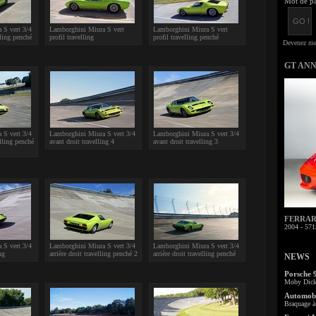
Mot de pa
 S vert 3/4
Lamborghini Miura S vert
Lamborghini Miura S vert
lling penché
profil travelling
profil travelling penché
GT AN
 S vert 3/4
Lamborghini Miura S vert 3/4
Lamborghini Miura S vert 3/4
elling penché
avant droit travelling 4
avant droit travelling 3
FERRARI 
2004 - 571
 S vert 3/4
Lamborghini Miura S vert 3/4
Lamborghini Miura S vert 3/4
ng
arrière droit travelling penché 2
arrière droit travelling penché
NEWS
Porsche 
Moby Dick 
Automobi
Braquage à 