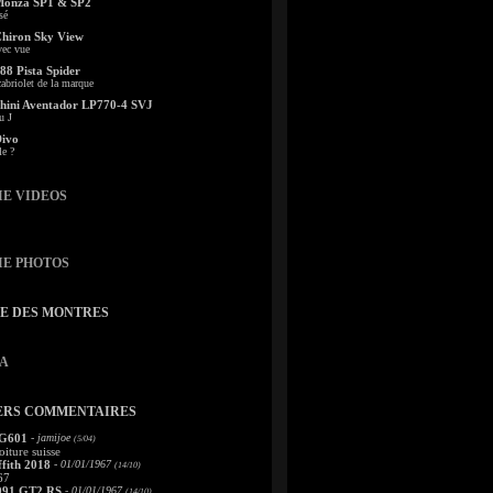
Monza SP1 & SP2
sé
Chiron Sky View
vec vue
88 Pista Spider
abriolet de la marque
ini Aventador LP770-4 SVJ
u J
Divo
le ?
IE VIDEOS
IE PHOTOS
TE DES MONTRES
A
ERS COMMENTAIRES
 G601
- jamijoe
(5/04)
oiture suisse
fith 2018
- 01/01/1967
(14/10)
67
991 GT2 RS
- 01/01/1967
(14/10)