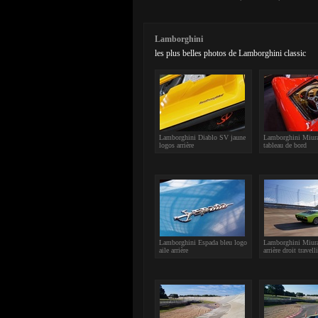
Lamborghini
les plus belles photos de Lamborghini classic
Lamborghini Diablo SV jaune
Lamborghini Miur
logos arrière
tableau de bord
Lamborghini Espada bleu logo
Lamborghini Miura
aile arrière
arrière droit travell