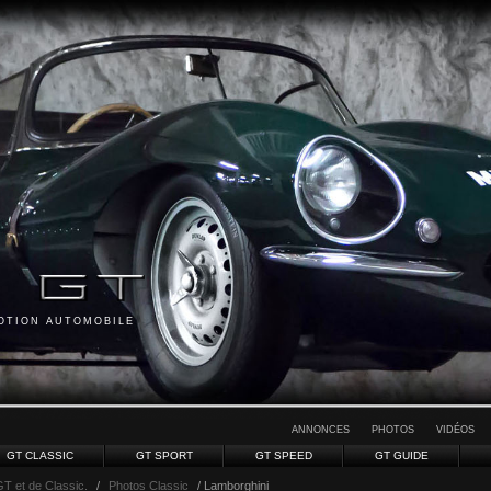
MOTION AUTOMOBILE
ANNONCES
PHOTOS
VIDÉOS
GT CLASSIC
GT SPORT
GT SPEED
GT GUIDE
GT et de Classic.
/
Photos Classic
/ Lamborghini