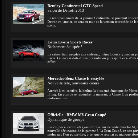
Bentley Continental GTC Speed
Salon de Detroit 2013
Le renouvellement de la gamme Continental se poursuit doucem
Detroit en janvier, ce sera au tour de la version retouchée de l
scène.
Lotus Evora Sports Racer
Richement équipée !
La saison étant propice aux cadeaux, même Lotus s’y met en pro
Racer. Celle-ci se dote d’une présentation plus sportive et d’
offert.
Mercedes-Benz Classe E restylée
Nouvelle tête, nouveaux cœurs
Arrivée à mi-carrière, la berline la plus emblématique de Merce
lifting. En plus de se repoudrer le museau, la Classe E en profi
motorisations.
Officielle : BMW M6 Gran Coupé
Dynamique de groupe
Les coupés et cabriolets ayant droit à leur variante musclée M, i
nouvelle déclinaison de la gamme 6, la Gran Coupé, en soit privé
moins que l’on puisse dire, c’est que le résultat ne manque abs