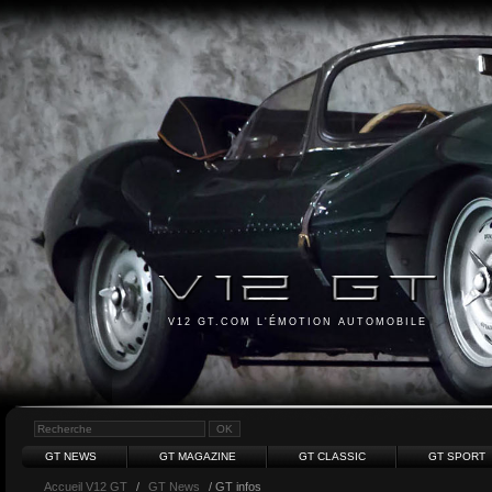
V12 GT.COM L'ÉMOTION AUTOMOBILE
GT NEWS
GT MAGAZINE
GT CLASSIC
GT SPORT
Accueil V12 GT
/
GT News
/ GT infos