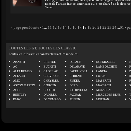
Et hop, un nouvel exemplaire spécial de la Bugatti Veyron Grand
nom de l’artiste franco-américain qui s’est chargé de la décore
Venet.
« page précédente
-
1
...
11
12
13
14
15
16
17
18
19
20
21
22
23
24
...
61
-
pa
TOUTES LES GT, TOUTES LES CLASSIC
Toutes les infos sur les constructeurs et les modèles.
ABARTH
BRISTOL
DELAGE
KOENIGSEGG
N
AC
BUGATTI
DELAHAYE
LAMBORGHINI
P
ALFA ROMEO
CADILLAC
FACEL VEGA
LANCIA
ALLARD
CHEVROLET
FERRARI
LOTUS
AMG
CHRYSLER
FISKER
MASERATI
ASTON MARTIN
CITROEN
FORD
MAYBACH
AUDI
COOPER
ISO RIVOLTA
MCLAREN
BENTLEY
DAIMLER
JAGUAR
MERCEDES BENZ
BMW
DE TOMASO
JENSEN
MORGAN