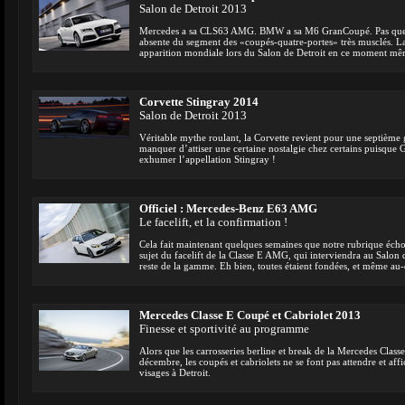
Salon de Detroit 2013
Mercedes a sa CLS63 AMG. BMW a sa M6 GranCoupé. Pas quest
absente du segment des «coupés-quatre-portes» très musclés. L
apparition mondiale lors du Salon de Detroit en ce moment mê
Corvette Stingray 2014
Salon de Detroit 2013
Véritable mythe roulant, la Corvette revient pour une septième 
manquer d’attiser une certaine nostalgie chez certains puisque 
exhumer l’appellation Stingray !
Officiel : Mercedes-Benz E63 AMG
Le facelift, et la confirmation !
Cela fait maintenant quelques semaines que notre rubrique écho
sujet du facelift de la Classe E AMG, qui interviendra au Salon
reste de la gamme. Eh bien, toutes étaient fondées, et même au-d
Mercedes Classe E Coupé et Cabriolet 2013
Finesse et sportivité au programme
Alors que les carrosseries berline et break de la Mercedes Classe 
décembre, les coupés et cabriolets ne se font pas attendre et a
visages à Detroit.