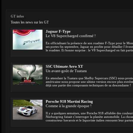
GT infos
Toutes les news sur les GT
Jaguar F-Type
Le V8 Supercharged confirmé !
En officialisant la présence de son roadster F-Type pour le Mo
ses portes fin septembre, Jaguar en profite pour détailler l’éven
le roadster. Et bonne surprise : le V8 Supercharged en fait parti
SSC Ultimate Aero XT
Un avant-goût de Tuatara
En attendant la Tuatara que Shelby Supercars (SSC) nous prome
américaine nous propose une ultime version encore plus extrêm
déjà une partie des composants techniques de sa descendante !
Porsche 918 Martini Racing
Comme à la grande époque !
Il y a quelques semaines, une Porsche 918 affublée des couleurs
Nürburgring faisait s’interroger la planète automobile. La chose 
constructeur bavarois et le liquoriste italien renouent leur parte