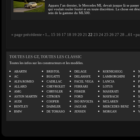
Apparu l’an dernier, le Mercedes ML devait jusque là se passer
qui voulait rouler feutré et en toute discrétion. La chose est dé
sein de la gamme du ML500.
« page précédente
-
1
...
15
16
17
18
19
20
21
22
23
24
25
26
27
28
...
61
-
pa
TOUTES LES GT, TOUTES LES CLASSIC
Toutes les infos sur les constructeurs et les modèles.
ABARTH
BRISTOL
DELAGE
KOENIGSEGG
N
AC
BUGATTI
DELAHAYE
LAMBORGHINI
P
ALFA ROMEO
CADILLAC
FACEL VEGA
LANCIA
ALLARD
CHEVROLET
FERRARI
LOTUS
AMG
CHRYSLER
FISKER
MASERATI
ASTON MARTIN
CITROEN
FORD
MAYBACH
AUDI
COOPER
ISO RIVOLTA
MCLAREN
BENTLEY
DAIMLER
JAGUAR
MERCEDES BENZ
BMW
DE TOMASO
JENSEN
MORGAN