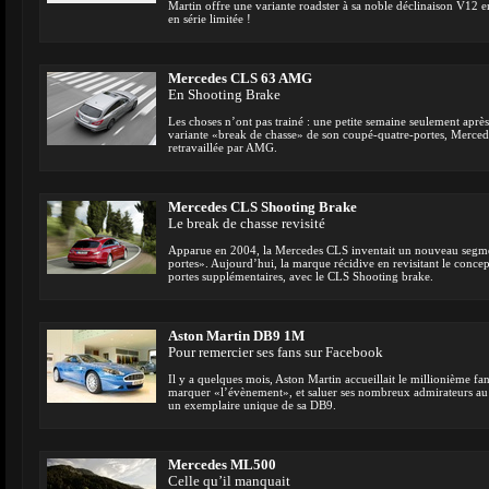
Martin offre une variante roadster à sa noble déclinaison V12 e
en série limitée !
Mercedes CLS 63 AMG
En Shooting Brake
Les choses n’ont pas trainé : une petite semaine seulement après 
variante «break de chasse» de son coupé-quatre-portes, Mercede
retravaillée par AMG.
Mercedes CLS Shooting Brake
Le break de chasse revisité
Apparue en 2004, la Mercedes CLS inventait un nouveau segmen
portes». Aujourd’hui, la marque récidive en revisitant le conce
portes supplémentaires, avec le CLS Shooting brake.
Aston Martin DB9 1M
Pour remercier ses fans sur Facebook
Il y a quelques mois, Aston Martin accueillait le millionième f
marquer «l’évènement», et saluer ses nombreux admirateurs au t
un exemplaire unique de sa DB9.
Mercedes ML500
Celle qu’il manquait