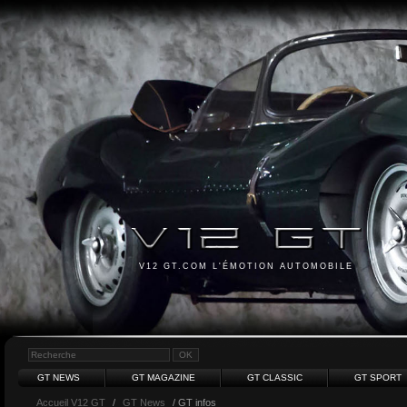
V12 GT.COM L'ÉMOTION AUTOMOBILE
GT NEWS
GT MAGAZINE
GT CLASSIC
GT SPORT
Accueil V12 GT
/
GT News
/ GT infos