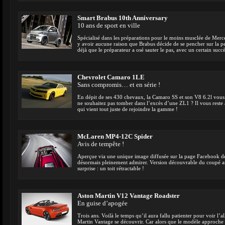
Smart Brabus 10th Anniversary
10 ans de sport en ville
Spécialisé dans les préparations pour le moins musclée de Merc
y avoir aucune raison que Brabus décide de se pencher sur la pe
déjà que le préparateur a osé sauter le pas, avec un certain succè
Chevrolet Camaro 1LE
Sans compromis… et en série !
En dépit de ses 430 chevaux, la Camaro SS et son V8 6.2l vous 
ne souhaitez pas tomber dans l’excès d’une ZL1 ? Il vous reste 
qui vient tout juste de rejoindre la gamme !
McLaren MP4-12C Spider
Avis de tempête !
Aperçue via une unique image diffusée sur la page Facebook d
désormais pleinement admirer. Version découvrable du coupé ang
surprise : un toit rétractable !
Aston Martin V12 Vantage Roadster
En guise d’apogée
Trois ans. Voilà le temps qu’il aura fallu patienter pour voir l’
Martin Vantage se découvrir. Car alors que le modèle approche 