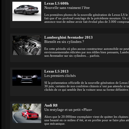
Lexus LS 600h
Nouvelle sans vraiment l’être
Les premières photos de la nouvelle génération de Lexus LS le lai
fait que d’un profond restylage de la précédente mouture. Un c
annonce tout de même avoir fait évolué plus de 3.000 composan
Lamborghini Aventador 2013
Bientôt en six cylindres ?
En cette période où plus aucun constructeur automobile ne peut
environnementales édictées par nos édiles bien pensants, Lambor
son Aventador sur six cylindres… parfois.
Lexus LS 2013
Les premiers clichés
SI la présentation officielle de la nouvelle génération de Lexus
30 juin, certains de nos confrères chinois n’ont pas attendu si t
clichés de ce qui semble être la voiture sous sa forme définitive.
Audi R8
Un restylage et un petit «Plus»
Alors que le 20.000ème exemplaire vient de quitter les chaines 
une beauté en ce milieu d’été, et en profite pour se faire plus att
que mécanique.