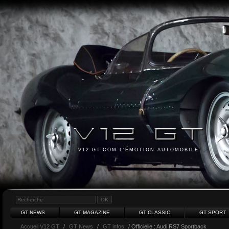
V12 GT.COM L'ÉMOTION AUTOMOBILE
GT NEWS
GT MAGAZINE
GT CLASSIC
GT SPORT
Accueil V12 GT
/
GT News
/
GT infos
/ Officielle : Audi RS7 Sportback