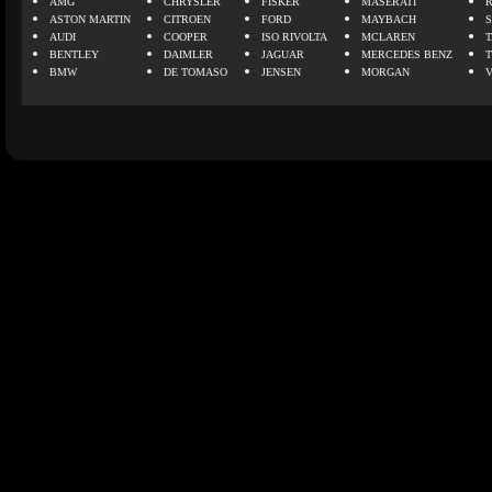
AMG
CHRYSLER
FISKER
MASERATI
ASTON MARTIN
CITROEN
FORD
MAYBACH
AUDI
COOPER
ISO RIVOLTA
MCLAREN
BENTLEY
DAIMLER
JAGUAR
MERCEDES BENZ
BMW
DE TOMASO
JENSEN
MORGAN