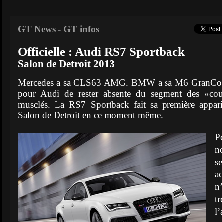
GT News
-
GT infos
Officielle : Audi RS7 Sportback
Salon de Detroit 2013
Mercedes a sa CLS63 AMG. BMW a sa M6 GranCoup
pour Audi de rester absente du segment des «coup
musclés. La RS7 Sportback fait sa première appar
Salon de Detroit en ce moment même.
P
n
s
ac
n
t
l