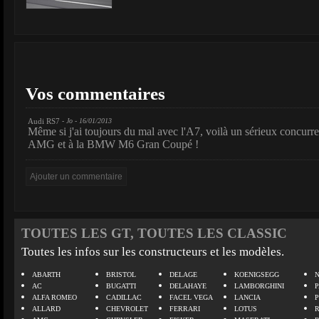
Vos commentaires
Audi RS7
- Jo - 16/01/2013
Même si j'ai toujours du mal avec l'A7, voilà un sérieux concur
AMG et à la BMW M6 Gran Coupé !
TOUTES LES GT, TOUTES LES CLASSIC
Toutes les infos sur les constructeurs et les modèles.
ABARTH
BRISTOL
DELAGE
KOENIGSEGG
N
AC
BUGATTI
DELAHAYE
LAMBORGHINI
P
ALFA ROMEO
CADILLAC
FACEL VEGA
LANCIA
ALLARD
CHEVROLET
FERRARI
LOTUS