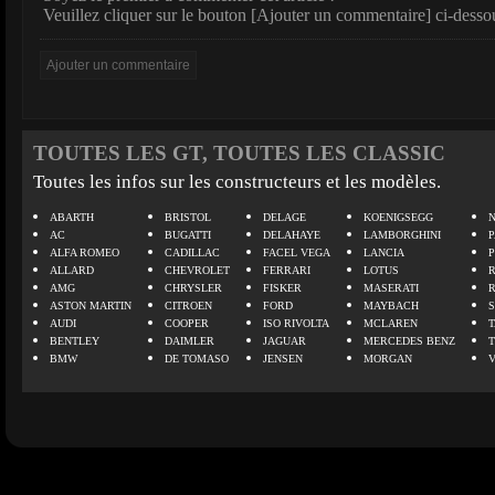
Veuillez cliquer sur le bouton [Ajouter un commentaire] ci-desso
TOUTES LES GT, TOUTES LES CLASSIC
Toutes les infos sur les constructeurs et les modèles.
ABARTH
BRISTOL
DELAGE
KOENIGSEGG
N
AC
BUGATTI
DELAHAYE
LAMBORGHINI
P
ALFA ROMEO
CADILLAC
FACEL VEGA
LANCIA
ALLARD
CHEVROLET
FERRARI
LOTUS
AMG
CHRYSLER
FISKER
MASERATI
ASTON MARTIN
CITROEN
FORD
MAYBACH
AUDI
COOPER
ISO RIVOLTA
MCLAREN
BENTLEY
DAIMLER
JAGUAR
MERCEDES BENZ
BMW
DE TOMASO
JENSEN
MORGAN