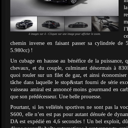
i
l
r
m
l
4 images sur 4 - Cliquez sur une image pour afficher le zoom.
c
chemin inverse en faisant passer sa cylindrée de 5
5.980cc) !
Un cubage en hausse au bénéfice de la puissance, 
chevaux, et du couple, culminant désormais à 83
quoi rouler sur un filet de gaz, et ainsi économiser
tâche dans laquelle le stop&start fourni de série exc
vaisseau amiral est annoncé moins gourmand en ca
que son prédécesseur. Une belle prouesse.
Pourtant, si les velléités sportives ne sont pas la vo
S600, elle n’en est pas pour autant dénuée de dyna
DA est expédié en 4,6 secondes ! Un bel exploit, dû 