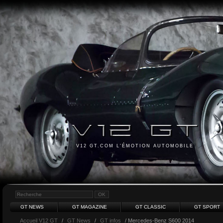
V12 GT.COM L'ÉMOTION AUTOMOBILE
GT NEWS
GT MAGAZINE
GT CLASSIC
GT SPORT
Accueil V12 GT
/
GT News
/
GT infos
/ Mercedes-Benz S600 2014