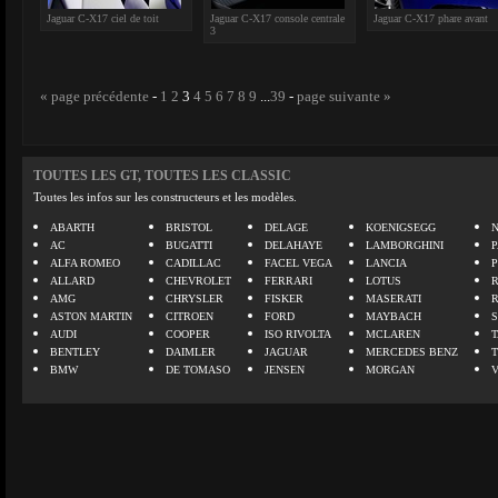
Jaguar C-X17 ciel de toit
Jaguar C-X17 console centrale
Jaguar C-X17 phare avant
3
« page précédente
-
1
2
3
4
5
6
7
8
9
...
39
-
page suivante »
TOUTES LES GT, TOUTES LES CLASSIC
Toutes les infos sur les constructeurs et les modèles.
ABARTH
BRISTOL
DELAGE
KOENIGSEGG
N
AC
BUGATTI
DELAHAYE
LAMBORGHINI
P
ALFA ROMEO
CADILLAC
FACEL VEGA
LANCIA
ALLARD
CHEVROLET
FERRARI
LOTUS
AMG
CHRYSLER
FISKER
MASERATI
ASTON MARTIN
CITROEN
FORD
MAYBACH
AUDI
COOPER
ISO RIVOLTA
MCLAREN
BENTLEY
DAIMLER
JAGUAR
MERCEDES BENZ
BMW
DE TOMASO
JENSEN
MORGAN