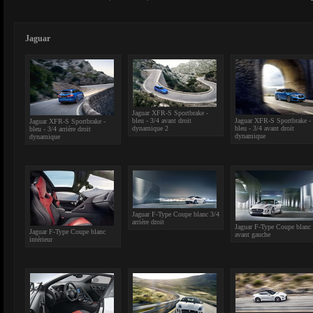
Jaguar
Jaguar XFR-S Sportbrake -
bleu - 3/4 avant droit
Jaguar XFR-S Sportbrake -
Jaguar XFR-S Sportbrake -
dynamique 2
bleu - 3/4 avant droit
bleu - 3/4 arrière droit
dynamique
dynamique
Jaguar F-Type Coupe blanc 3/4
arrière droit
Jaguar F-Type Coupe blanc
Jaguar F-Type Coupe blanc
avant gauche
intérieur