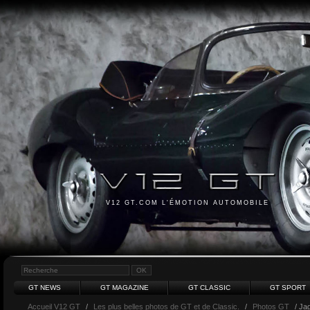
V12 GT.COM L'ÉMOTION AUTOMOBILE
GT NEWS
GT MAGAZINE
GT CLASSIC
GT SPORT
Accueil V12 GT
/
Les plus belles photos de GT et de Classic.
/
Photos GT
/ Ja