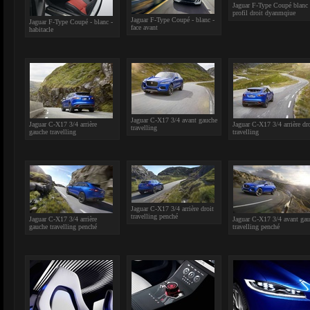
Jaguar F-Type Coupé blanc 
profil droit dyanmqiue
Jaguar F-Type Coupé - blanc -
Jaguar F-Type Coupé - blanc -
face avant
habitacle
Jaguar C-X17 3/4 avant gauche
Jaguar C-X17 3/4 arrière
Jaguar C-X17 3/4 arrière dro
travelling
gauche travelling
travelling
Jaguar C-X17 3/4 arrière droit
travelling penché
Jaguar C-X17 3/4 arrière
Jaguar C-X17 3/4 avant ga
gauche travelling penché
travelling penché