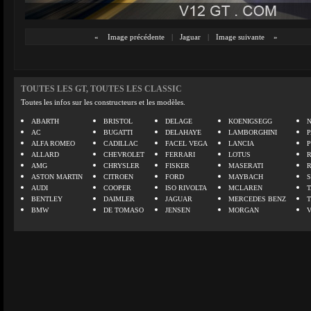
«
Image précédente
|
Jaguar
|
Image suivante
»
TOUTES LES GT, TOUTES LES CLASSIC
Toutes les infos sur les constructeurs et les modèles.
ABARTH
BRISTOL
DELAGE
KOENIGSEGG
N
AC
BUGATTI
DELAHAYE
LAMBORGHINI
P
ALFA ROMEO
CADILLAC
FACEL VEGA
LANCIA
ALLARD
CHEVROLET
FERRARI
LOTUS
AMG
CHRYSLER
FISKER
MASERATI
ASTON MARTIN
CITROEN
FORD
MAYBACH
AUDI
COOPER
ISO RIVOLTA
MCLAREN
BENTLEY
DAIMLER
JAGUAR
MERCEDES BENZ
BMW
DE TOMASO
JENSEN
MORGAN