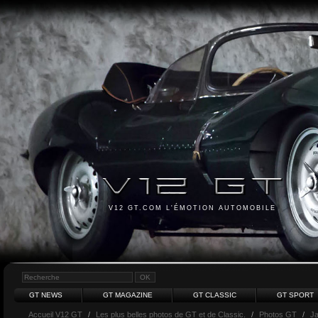
V12 GT.COM L'ÉMOTION AUTOMOBILE
GT NEWS
GT MAGAZINE
GT CLASSIC
GT SPORT
Accueil V12 GT
/
Les plus belles photos de GT et de Classic.
/
Photos GT
/
J