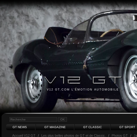
V12 GT.COM L'ÉMOTION AUTOMOBILE
GT NEWS
GT MAGAZINE
GT CLASSIC
GT SPORT
Accueil V12 GT
/
Les plus belles photos de GT et de Classic.
/
Photos GT
/
J