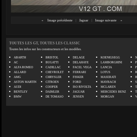
«
Image précédente
|
Jaguar
|
Image suivante
»
TOUTES LES GT, TOUTES LES CLASSIC
Toutes les infos sur les constructeurs et les modèles.
ABARTH
BRISTOL
DELAGE
KOENIGSEGG
N
AC
BUGATTI
DELAHAYE
LAMBORGHINI
P
ALFA ROMEO
CADILLAC
FACEL VEGA
LANCIA
ALLARD
CHEVROLET
FERRARI
LOTUS
AMG
CHRYSLER
FISKER
MASERATI
ASTON MARTIN
CITROEN
FORD
MAYBACH
AUDI
COOPER
ISO RIVOLTA
MCLAREN
BENTLEY
DAIMLER
JAGUAR
MERCEDES BENZ
BMW
DE TOMASO
JENSEN
MORGAN