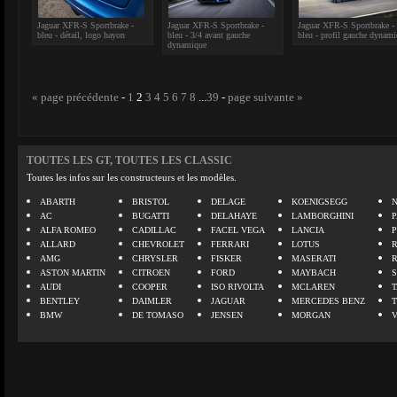
Jaguar XFR-S Sportbrake -
Jaguar XFR-S Sportbrake -
Jaguar XFR-S Sportbrake -
bleu - détail, logo hayon
bleu - 3/4 avant gauche
bleu - profil gauche dynam
dynamique
« page précédente
-
1
2
3
4
5
6
7
8
...
39
-
page suivante »
TOUTES LES GT, TOUTES LES CLASSIC
Toutes les infos sur les constructeurs et les modèles.
ABARTH
BRISTOL
DELAGE
KOENIGSEGG
N
AC
BUGATTI
DELAHAYE
LAMBORGHINI
P
ALFA ROMEO
CADILLAC
FACEL VEGA
LANCIA
ALLARD
CHEVROLET
FERRARI
LOTUS
AMG
CHRYSLER
FISKER
MASERATI
ASTON MARTIN
CITROEN
FORD
MAYBACH
AUDI
COOPER
ISO RIVOLTA
MCLAREN
BENTLEY
DAIMLER
JAGUAR
MERCEDES BENZ
BMW
DE TOMASO
JENSEN
MORGAN