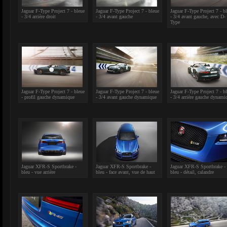
Jaguar F-Type Project 7 - bleue
Jaguar F-Type Project 7 - bleue
Jaguar F-Type Project 7 - b
- 3/4 arrière droit
- 3/4 avant gauche
- 3/4 avant gauche, avec D-
Type
Jaguar F-Type Project 7 - bleue
Jaguar F-Type Project 7 - bleue
Jaguar F-Type Project 7 - b
- profil gauche dynamique
- 3/4 avant gauche dynamique
- 3/4 arrière gauche dynami
Jaguar XFR-S Sportbrake -
Jaguar XFR-S Sportbrake -
Jaguar XFR-S Sportbrake -
bleu - vue arrière
bleu - face avant, vue de haut
bleu - détail, calandre