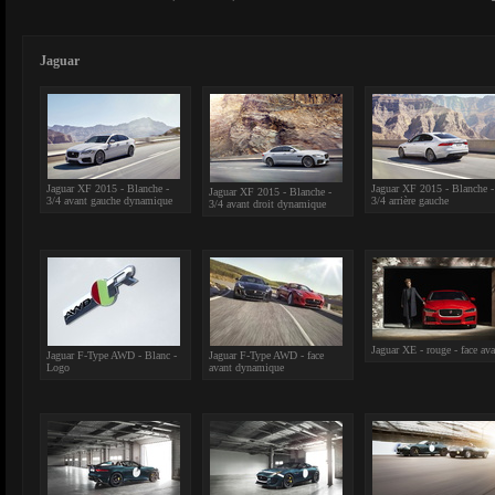
Jaguar
Jaguar XF 2015 - Blanche -
Jaguar XF 2015 - Blanche -
Jaguar XF 2015 - Blanche -
3/4 avant gauche dynamique
3/4 arrière gauche
3/4 avant droit dynamique
Jaguar XE - rouge - face ava
Jaguar F-Type AWD - Blanc -
Jaguar F-Type AWD - face
Logo
avant dynamique