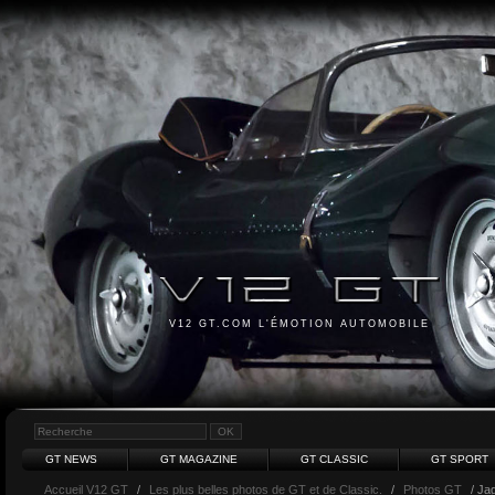
V12 GT.COM L'ÉMOTION AUTOMOBILE
GT NEWS
GT MAGAZINE
GT CLASSIC
GT SPORT
Accueil V12 GT
/
Les plus belles photos de GT et de Classic.
/
Photos GT
/ Ja