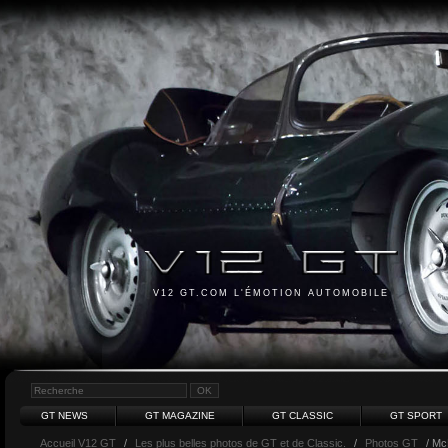
V12 GT.COM L'ÉMOTION AUTOMOBILE
GT NEWS
GT MAGAZINE
GT CLASSIC
GT SPORT
Accueil V12 GT
/
Les plus belles photos de GT et de Classic.
/
Photos GT
/ Mc