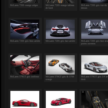
McLaren 720S orange sièges
McLaren 720S orange tableau
McLaren 720S gris vue du
de bord
dessus
McLaren 720S gris feux arrière
McLaren 720S gris face arrière
McLaren 720S gris face ava
portes ouvertes
McLaren 570GT gris intérieur
McLaren 570GT gris & 570S
McLaren 570GT gris 3/4 av
orange
droit