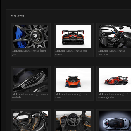
McLaren
McLaren Senna orange écrou
McLaren Senna orange face
McLaren Senna orange
jante
arrière
intérieur
McLaren Senna orange console
McLaren Senna orange face
McLaren Senna orange 3/4
centrale
avant
arrière gauche