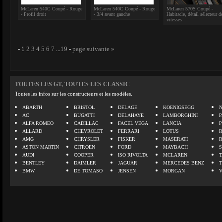
McLaren 540C Coupé - Rouge
McLaren 540C Coupé - Rouge
McLaren 570S Coupé -
- Profil droit
- 3/4 avant gauche
Habitacle, détail sélecteur d
vitesses
-
1
2
3
4
5
6
7
...
19
-
page suivante »
TOUTES LES GT, TOUTES LES CLASSIC
Toutes les infos sur les constructeurs et les modèles.
ABARTH
BRISTOL
DELAGE
KOENIGSEGG
N
AC
BUGATTI
DELAHAYE
LAMBORGHINI
P
ALFA ROMEO
CADILLAC
FACEL VEGA
LANCIA
ALLARD
CHEVROLET
FERRARI
LOTUS
AMG
CHRYSLER
FISKER
MASERATI
ASTON MARTIN
CITROEN
FORD
MAYBACH
AUDI
COOPER
ISO RIVOLTA
MCLAREN
BENTLEY
DAIMLER
JAGUAR
MERCEDES BENZ
BMW
DE TOMASO
JENSEN
MORGAN