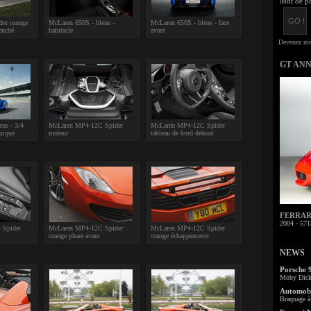
Mot de pa
er orange
McLaren 650S - bleue -
McLaren 650S - bleue - face
enché
habitacle
avant
GT AN
ue - 3/4
McLaren MP4-12C Spider
McLaren MP4-12C Spider
mique
moteur
tableau de bord debout
FERRARI 
2004 - 571
 Spider
McLaren MP4-12C Spider
McLaren MP4-12C Spider
orange phare avant
orange échappements
NEWS
Porsche 
Moby Dick 
Automobi
Braquage à 