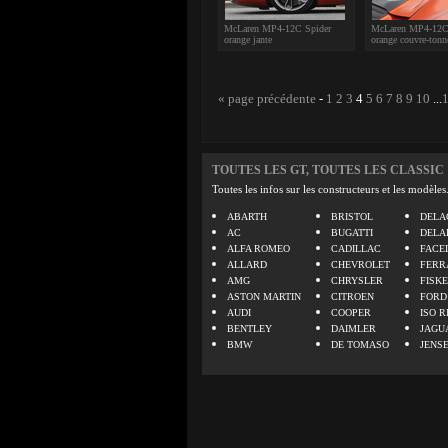
McLaren MP4-12C Spider
McLaren MP4-12C
orange jante
orange couvre-tonn
« page précédente
-
1
2
3
4
5
6
7
8
9
10
...
TOUTES LES GT, TOUTES LES CLASSIC
Toutes les infos sur les constructeurs et les modèles
ABARTH
BRISTOL
DELA
AC
BUGATTI
DELA
ALFA ROMEO
CADILLAC
FACE
ALLARD
CHEVROLET
FERR
AMG
CHRYSLER
FISK
ASTON MARTIN
CITROEN
FORD
AUDI
COOPER
ISO R
BENTLEY
DAIMLER
JAGU
BMW
DE TOMASO
JENS