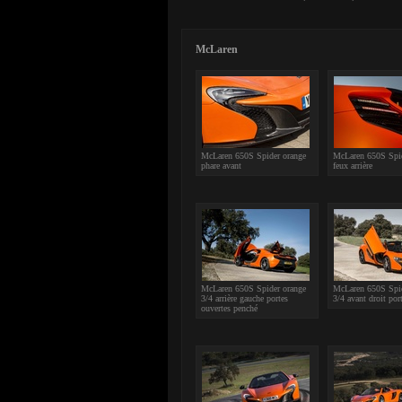
McLaren
McLaren 650S Spider orange
McLaren 650S Spid
phare avant
feux arrière
McLaren 650S Spider orange
McLaren 650S Spid
3/4 arrière gauche portes
3/4 avant droit por
ouvertes penché