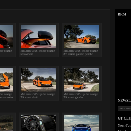
BRM
er orange
McLaren 650S Spider orange
McLaren 650S Spider orange
rétroviseur
3/4 arrière gauche penché
er orange
McLaren 650S Spider orange
McLaren 650S Spider orange
tes ouvertes
3/4 avant droit
3/4 avant gauche
NEWSLET
GT CL
Nom d'uti