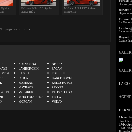
Ferrari 
Ode au pas
 Spider
McLaren MP4-12C Spider
McLaren MP4-12C Spider
Bugatti 
eau
orange filé 2
orange filé
Hypercar a
Ferrari 4
Le 50ème c
Lamborgh
19
-
page suivante »
Le retour d
Bugatti 
L'arme fata
GALER
.
GE
KOENIGSEGG
NISSAN
HAYE
LAMBORGHINI
PAGANI
GALER
L VEGA
LANCIA
PORSCHE
ARI
LOTUS
RANGE ROVER
ER
MASERATI
ROLLS ROYCE
LA CO
MAYBACH
SPYKER
IVOLTA
MCLAREN
TALBOT LAGO
AGEND
AR
MERCEDES BENZ
TESLA
EN
MORGAN
VOLVO
DERNI
Cheetah
cheetah v
TVR Grif
01/01/19
Porsche 