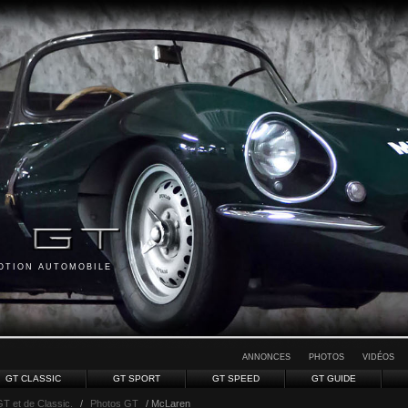
MOTION AUTOMOBILE
ANNONCES
PHOTOS
VIDÉOS
GT CLASSIC
GT SPORT
GT SPEED
GT GUIDE
GT et de Classic.
/
Photos GT
/ McLaren