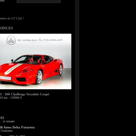
sse
NONCES
- 360 Challenge Stradale Coupé
50 km - 159900 €
935
: le remake
li Amos Delta Futurista
l'italienne