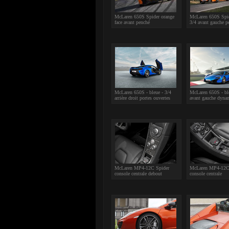
McLaren 650S Spider orange
McLaren 650S Spid
face avant penché
3/4 avant gauche p
McLaren 650S - bleue - 3/4
McLaren 650S - ble
arrière droit portes ouvertes
avant gauche dyna
McLaren MP4-12C Spider
McLaren MP4-12C
console centrale debout
console centrale