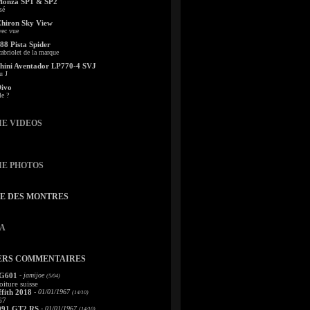
Monza SP1 & SP2
sé
Chiron Sky View
vec vue
88 Pista Spider
abriolet de la marque
ini Aventador LP770-4 SVJ
u J
Divo
le ?
IE VIDEOS
IE PHOTOS
TE DES MONTRES
A
ERS COMMENTAIRES
 G601
- jamijoe
(5/04)
oiture suisse
fith 2018
- 01/01/1967
(14/10)
67
991 GT2 RS
- 01/01/1967
(14/10)