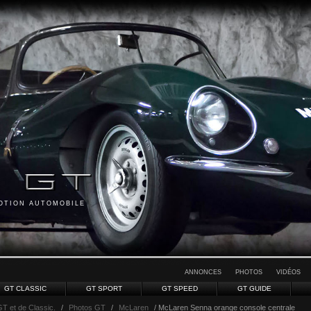
MOTION AUTOMOBILE
ANNONCES
PHOTOS
VIDÉOS
GT CLASSIC
GT SPORT
GT SPEED
GT GUIDE
GT et de Classic.
/
Photos GT
/
McLaren
/ McLaren Senna orange console centrale