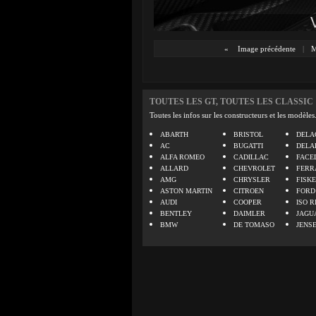
«
Image précédente
|
M
TOUTES LES GT, TOUTES LES CLASSIC
Toutes les infos sur les constructeurs et les modèles
ABARTH
BRISTOL
DELA
AC
BUGATTI
DELA
ALFA ROMEO
CADILLAC
FACE
ALLARD
CHEVROLET
FERR
AMG
CHRYSLER
FISK
ASTON MARTIN
CITROEN
FORD
AUDI
COOPER
ISO R
BENTLEY
DAIMLER
JAGU
BMW
DE TOMASO
JENS