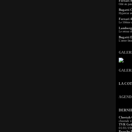
Ferrari 
Ode au pas
Bugatti 
Hypercar a
Ferrari 4
Le 50ème c
Lamborgh
Le retour d
Bugatti 
L'arme fata
GALER
GALER
LA CO
AGEND
DERNI
Cheetah
cheetah v
TVR Grif
01/01/19
Porsche 