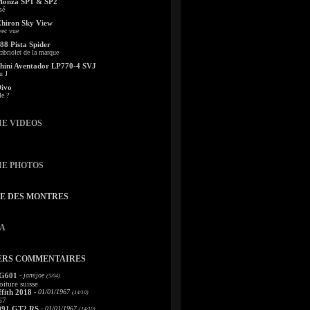
Monza SP1 & SP2
sé
Chiron Sky View
vec vue
88 Pista Spider
abriolet de la marque
ini Aventador LP770-4 SVJ
u J
Divo
le ?
IE VIDEOS
IE PHOTOS
TE DES MONTRES
A
ERS COMMENTAIRES
 G601
- jamijoe
(5/04)
oiture suisse
fith 2018
- 01/01/1967
(14/10)
67
991 GT2 RS
- 01/01/1967
(14/10)