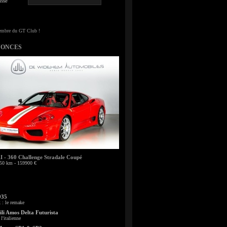
sse
NONCES
- 360 Challenge Stradale Coupé
50 km - 159900 €
935
: le remake
li Amos Delta Futurista
l'italienne