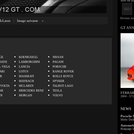
Mot de pa
cLaren
|
Image suivante
»
GT AN
.
GE
KOENIGSEGG
NISSAN
HAYE
LAMBORGHINI
PAGANI
L VEGA
LANCIA
PORSCHE
ARI
LOTUS
RANGE ROVER
ER
MASERATI
ROLLS ROYCE
MAYBACH
SPYKER
IVOLTA
MCLAREN
TALBOT LAGO
AR
MERCEDES BENZ
TESLA
FERRARI 
EN
MORGAN
VOLVO
2004 - 571
NEWS
Porsche 
Moby Dick 
Automobi
Braquage à 