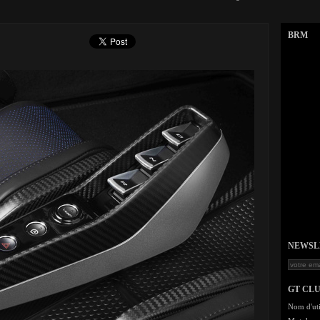
BRM
NEWSLET
GT CL
Nom d'uti