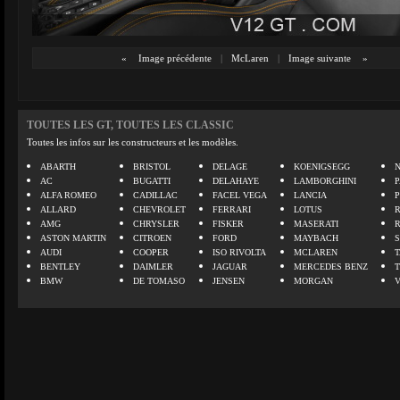
«
Image précédente
|
McLaren
|
Image suivante
»
TOUTES LES GT, TOUTES LES CLASSIC
Toutes les infos sur les constructeurs et les modèles.
ABARTH
BRISTOL
DELAGE
KOENIGSEGG
N
AC
BUGATTI
DELAHAYE
LAMBORGHINI
P
ALFA ROMEO
CADILLAC
FACEL VEGA
LANCIA
ALLARD
CHEVROLET
FERRARI
LOTUS
AMG
CHRYSLER
FISKER
MASERATI
ASTON MARTIN
CITROEN
FORD
MAYBACH
AUDI
COOPER
ISO RIVOLTA
MCLAREN
BENTLEY
DAIMLER
JAGUAR
MERCEDES BENZ
BMW
DE TOMASO
JENSEN
MORGAN