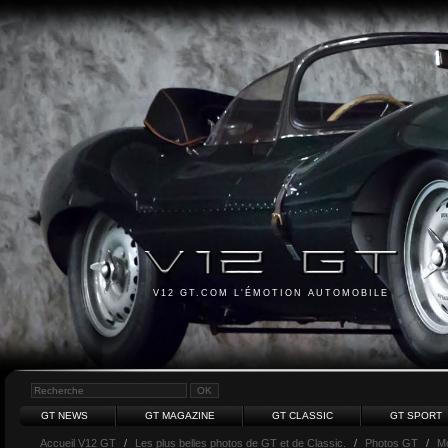
V12 GT.COM L'ÉMOTION AUTOMOBILE
GT NEWS
GT MAGAZINE
GT CLASSIC
GT SPORT
Accueil V12 GT
/
Les plus belles photos de GT et de Classic.
/
Photos GT
/
M