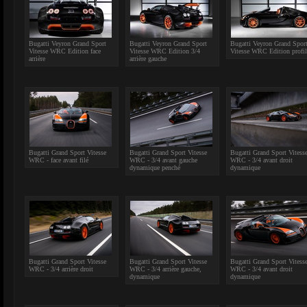
Bugatti Veyron Grand Sport
Bugatti Veyron Grand Sport
Bugatti Veyron Grand Spor
Vitesse WRC Edition face
Vitesse WRC Edition 3/4
Vitesse WRC Edition profil
arrière
arrière gauche
Bugatti Grand Sport Vitesse
Bugatti Grand Sport Vitesse
Bugatti Grand Sport Vitess
WRC - face avant filé
WRC - 3/4 avant gauche
WRC - 3/4 avant droit
dynamique penché
dynamique
Bugatti Grand Sport Vitesse
Bugatti Grand Sport Vitesse
Bugatti Grand Sport Vitess
WRC - 3/4 arrière droit
WRC - 3/4 arrière gauche,
WRC - 3/4 avant droit
dynamique
dynamique