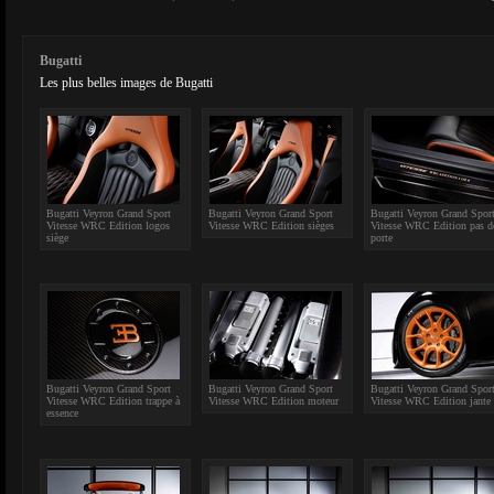
Bugatti
Les plus belles images de Bugatti
Bugatti Veyron Grand Sport
Bugatti Veyron Grand Sport
Bugatti Veyron Grand Spor
Vitesse WRC Edition logos
Vitesse WRC Edition sièges
Vitesse WRC Edition pas d
siège
porte
Bugatti Veyron Grand Sport
Bugatti Veyron Grand Sport
Bugatti Veyron Grand Spor
Vitesse WRC Edition trappe à
Vitesse WRC Edition moteur
Vitesse WRC Edition jante
essence