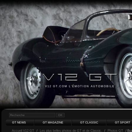
V12 GT.COM L'ÉMOTION AUTOMOBILE
GT NEWS
GT MAGAZINE
GT CLASSIC
GT SPORT
Accueil V12 GT
/
Les plus belles photos de GT et de Classic.
/
Photos GT
/ Bug