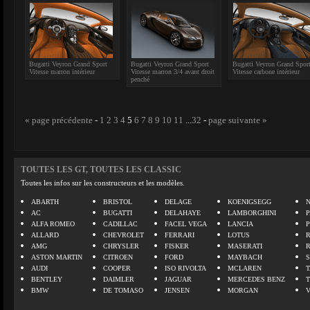
Bugatti Veyron Grand Sport
Bugatti Veyron Grand Sport
Bugatti Veyron Grand Spor
Vitesse marron intérieur
Vitesse marron 3/4 avant droit
Vitesse carbone intérieur
penché
« page précédente
-
1
2
3
4
5
6
7
8
9
10
11
...
32
-
page suivante »
TOUTES LES GT, TOUTES LES CLASSIC
Toutes les infos sur les constructeurs et les modèles.
ABARTH
BRISTOL
DELAGE
KOENIGSEGG
N
AC
BUGATTI
DELAHAYE
LAMBORGHINI
P
ALFA ROMEO
CADILLAC
FACEL VEGA
LANCIA
ALLARD
CHEVROLET
FERRARI
LOTUS
AMG
CHRYSLER
FISKER
MASERATI
ASTON MARTIN
CITROEN
FORD
MAYBACH
AUDI
COOPER
ISO RIVOLTA
MCLAREN
BENTLEY
DAIMLER
JAGUAR
MERCEDES BENZ
BMW
DE TOMASO
JENSEN
MORGAN