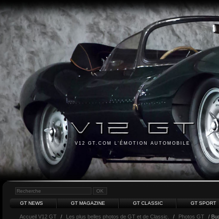
V12 GT.COM L'ÉMOTION AUTOMOBILE
GT NEWS
GT MAGAZINE
GT CLASSIC
GT SPORT
Accueil V12 GT
/
Les plus belles photos de GT et de Classic.
/
Photos GT
/ Bug