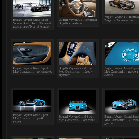
Bugatti Veyron GS Rembra
Bugatti Veyron Grand Sport
Bugatti Veyron GS Rembrandt
Bugatti - 3/4 avant droit
Vitesse Black Bess - 3/4 avant
Bugatti - habitacle
gauche, avec Type 18 et avion
Bugatti Veyron Grand Sport
Bugatti Veyron Grand Sport
Bugatti Veyron Grand Spor
Meo Constantini - contreportes
Meo Constantini - sièges +
Meo Constantini - trappe à
signature
essence
Bugatti Veyron Grand Sport
Bugatti Veyron Grand Sport
Bugatti Veyron Grand Spor
Meo Constantini - profil
Meo Constantini - face avant
Meo Constantini - 3/4 avan
gauche
gauche