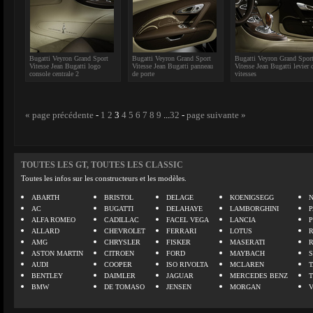
Bugatti Veyron Grand Sport
Bugatti Veyron Grand Sport
Bugatti Veyron Grand Spor
Vitesse Jean Bugatti logo
Vitesse Jean Bugatti panneau
Vitesse Jean Bugatti levier 
console centrale 2
de porte
vitesses
« page précédente
-
1
2
3
4
5
6
7
8
9
...
32
-
page suivante »
TOUTES LES GT, TOUTES LES CLASSIC
Toutes les infos sur les constructeurs et les modèles.
ABARTH
BRISTOL
DELAGE
KOENIGSEGG
N
AC
BUGATTI
DELAHAYE
LAMBORGHINI
P
ALFA ROMEO
CADILLAC
FACEL VEGA
LANCIA
ALLARD
CHEVROLET
FERRARI
LOTUS
AMG
CHRYSLER
FISKER
MASERATI
ASTON MARTIN
CITROEN
FORD
MAYBACH
AUDI
COOPER
ISO RIVOLTA
MCLAREN
BENTLEY
DAIMLER
JAGUAR
MERCEDES BENZ
BMW
DE TOMASO
JENSEN
MORGAN