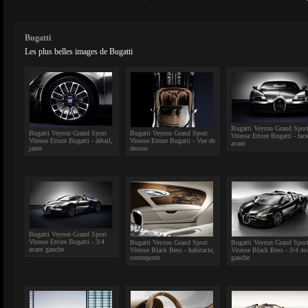
Bugatti
Les plus belles images de Bugatti
Bugatti Veyron Grand Spor
Bugatti Veyron Grand Sport
Bugatti Veyron Grand Sport
Vitesse Ettore Bugatti - face
Vitesse Ettore Bugatti - détail,
Vitesse Ettore Bugatti - Vue de
avant
jante
dessus
Bugatti Veyron Grand Sport
Vitesse Ettore Bugatti - 3/4
Bugatti Veyron Grand Sport
Bugatti Veyron Grand Spor
avant gauche
Vitesse Black Bess - habitacle,
Vitesse Black Bess - 3/4 av
contreporte
gauche