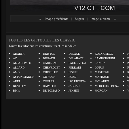
«
Image précédente
|
Bugatti
|
Image suivante
»
TOUTES LES GT, TOUTES LES CLASSIC
Toutes les infos sur les constructeurs et les modèles.
ABARTH
BRISTOL
DELAGE
KOENIGSEGG
N
AC
BUGATTI
DELAHAYE
LAMBORGHINI
P
ALFA ROMEO
CADILLAC
FACEL VEGA
LANCIA
ALLARD
CHEVROLET
FERRARI
LOTUS
AMG
CHRYSLER
FISKER
MASERATI
ASTON MARTIN
CITROEN
FORD
MAYBACH
AUDI
COOPER
ISO RIVOLTA
MCLAREN
BENTLEY
DAIMLER
JAGUAR
MERCEDES BENZ
BMW
DE TOMASO
JENSEN
MORGAN