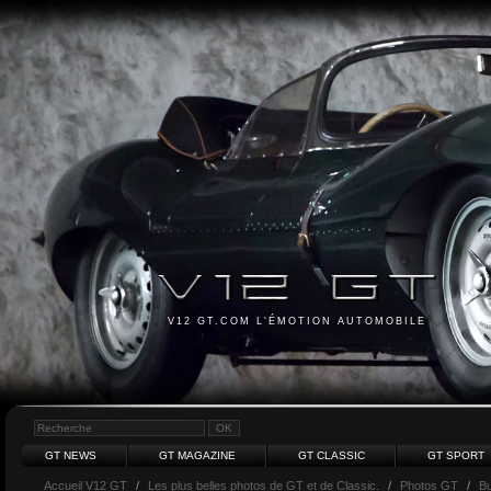
V12 GT.COM L'ÉMOTION AUTOMOBILE
GT NEWS
GT MAGAZINE
GT CLASSIC
GT SPORT
Accueil V12 GT
/
Les plus belles photos de GT et de Classic.
/
Photos GT
/
Bu