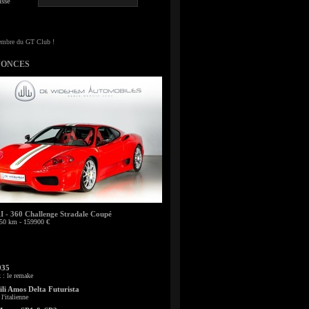
sse
NONCES
- 360 Challenge Stradale Coupé
50 km - 159900 €
935
: le remake
li Amos Delta Futurista
l'italienne