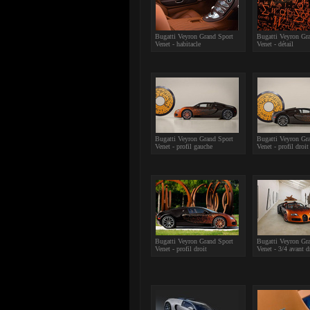
Bugatti Veyron Grand Sport
Bugatti Veyron Gr
Venet - habitacle
Venet - détail
Bugatti Veyron Grand Sport
Bugatti Veyron Gr
Venet - profil gauche
Venet - profil droit
Bugatti Veyron Grand Sport
Bugatti Veyron Gr
Venet - profil droit
Venet - 3/4 avant d