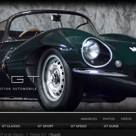
MOTION AUTOMOBILE
ANNONCES
PHOTOS
VIDÉOS
GT CLASSIC
GT SPORT
GT SPEED
GT GUIDE
GT et de Classic.
/
Photos GT
/ Bugatti