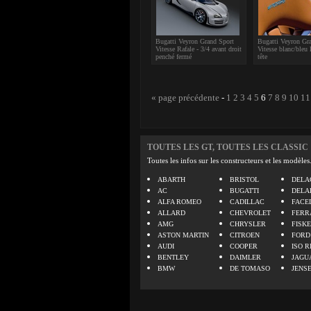
Bugatti Veyron Grand Sport
Bugatti Veyron Gr
Vitesse Rafale - 3/4 avant droit
Vitesse blanc/bleu 
penché fermé
tête
« page précédente
-
1
2
3
4
5
6
7
8
9
10
11
TOUTES LES GT, TOUTES LES CLASSIC
Toutes les infos sur les constructeurs et les modèles
ABARTH
BRISTOL
DELA
AC
BUGATTI
DELA
ALFA ROMEO
CADILLAC
FACE
ALLARD
CHEVROLET
FERR
AMG
CHRYSLER
FISK
ASTON MARTIN
CITROEN
FORD
AUDI
COOPER
ISO R
BENTLEY
DAIMLER
JAGU
BMW
DE TOMASO
JENS