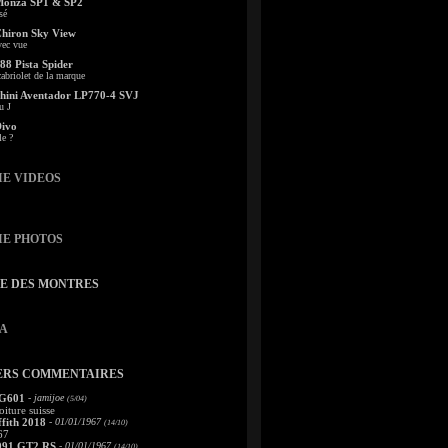
Monza SP1 & SP2
sé
Chiron Sky View
vec vue
88 Pista Spider
abriolet de la marque
ini Aventador LP770-4 SVJ
u J
Divo
le ?
IE VIDEOS
IE PHOTOS
TE DES MONTRES
A
ERS COMMENTAIRES
 G601
- jamijoe
(5/04)
oiture suisse
fith 2018
- 01/01/1967
(14/10)
67
991 GT2 RS
- 01/01/1967
(14/10)