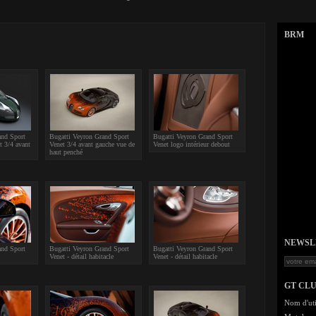
BRM
and Sport
Bugatti Veyron Grand Sport
Bugatti Veyron Grand Sport
t 3/4 avant
Venet 3/4 avant gauche vue de
Venet logo intérieur debout
haut penché
NEWSLET
and Sport
Bugatti Veyron Grand Sport
Bugatti Veyron Grand Sport
Venet - détail habitacle
Venet - détail habitacle
GT CL
Nom d'uti