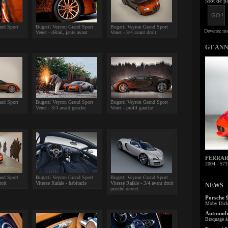
Mot de pa
and Sport
Bugatti Veyron Grand Sport
Bugatti Veyron Grand Sport
Venet - détail, jante avant
Venet - 3/4 avant droit
GT AN
and Sport
Bugatti Veyron Grand Sport
Bugatti Veyron Grand Sport
Venet - 3/4 avant gauche
Venet - profil gauche
FERRARI 
2004 - 571
and Sport
Bugatti Veyron Grand Sport
Bugatti Veyron Grand Sport
roit
Vitesse Rafale - habitacle
Vitesse Rafale - 3/4 avant droit
NEWS
penché ouvert
Porsche 
Moby Dick 
Automobi
Braquage à 