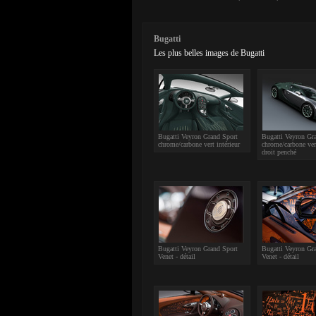
Bugatti
Les plus belles images de Bugatti
Bugatti Veyron Grand Sport
Bugatti Veyron Gr
chrome/carbone vert intérieur
chrome/carbone ver
droit penché
Bugatti Veyron Grand Sport
Bugatti Veyron Gr
Venet - détail
Venet - détail