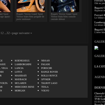
Ferrari 
Ode au pas
Bugatti 
Hypercar a
and Sport
Bugatti Veyron Grand Sport
Bugatti Veyron Grand Sport
Ferrari 4
logo appui-
Vitesse blanc/bleu poignée de
Vitesse blanc/bleu console
Le 50ème c
porte intérieure
centrale debout
Lamborgh
Le retour d
Bugatti 
L'arme fata
12
...
32
-
page suivante »
GALER
.
GALER
GE
KOENIGSEGG
NISSAN
HAYE
LAMBORGHINI
PAGANI
LA CO
L VEGA
LANCIA
PORSCHE
ARI
LOTUS
RANGE ROVER
ER
MASERATI
ROLLS ROYCE
AGEND
MAYBACH
SPYKER
IVOLTA
MCLAREN
TALBOT LAGO
AR
MERCEDES BENZ
TESLA
DERNI
EN
MORGAN
VOLVO
Cheetah
cheetah v
TVR Grif
01/01/19
Porsche 