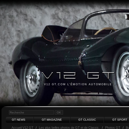
V12 GT.COM L'ÉMOTION AUTOMOBILE
GT NEWS
GT MAGAZINE
GT CLASSIC
GT SPORT
Accueil V12 GT
/
Les plus belles photos de GT et de Classic.
/
Photos GT
/
Bu