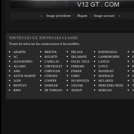
«
Image précédente
|
Bugatti
|
Image suivante
»
TOUTES LES GT, TOUTES LES CLASSIC
Toutes les infos sur les constructeurs et les modèles.
ABARTH
BRISTOL
DELAGE
KOENIGSEGG
N
AC
BUGATTI
DELAHAYE
LAMBORGHINI
P
ALFA ROMEO
CADILLAC
FACEL VEGA
LANCIA
ALLARD
CHEVROLET
FERRARI
LOTUS
AMG
CHRYSLER
FISKER
MASERATI
ASTON MARTIN
CITROEN
FORD
MAYBACH
AUDI
COOPER
ISO RIVOLTA
MCLAREN
BENTLEY
DAIMLER
JAGUAR
MERCEDES BENZ
BMW
DE TOMASO
JENSEN
MORGAN