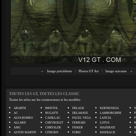
«
Image précédente
|
Photos GT Art
|
Image suivante
»
TOUTES LES GT, TOUTES LES CLASSIC
Toutes les infos sur les constructeurs et les modèles.
ABARTH
BRISTOL
DELAGE
KOENIGSEGG
N
AC
BUGATTI
DELAHAYE
LAMBORGHINI
P
ALFA ROMEO
CADILLAC
FACEL VEGA
LANCIA
ALLARD
CHEVROLET
FERRARI
LOTUS
AMG
CHRYSLER
FISKER
MASERATI
ASTON MARTIN
CITROEN
FORD
MAYBACH