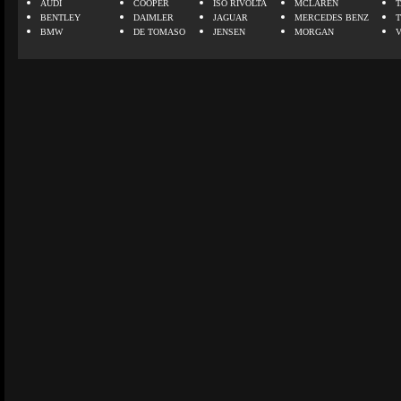
AUDI
COOPER
ISO RIVOLTA
MCLAREN
BENTLEY
DAIMLER
JAGUAR
MERCEDES BENZ
BMW
DE TOMASO
JENSEN
MORGAN