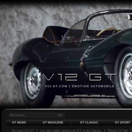
V12 GT.COM L'ÉMOTION AUTOMOBILE
GT NEWS
GT MAGAZINE
GT CLASSIC
GT SPORT
Accueil V12 GT
/
Les plus belles photos de GT et de Classic.
/
Photos GT Art
/