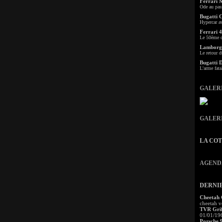
Ferrari 
Ode au pas
Bugatti 
Hypercar a
Ferrari 4
Le 50ème c
Lamborgh
Le retour d
Bugatti 
L'arme fata
GALER
GALER
LA CO
AGEND
DERNI
Cheetah
cheetah v
TVR Grif
01/01/19
Porsche 