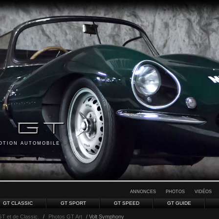
MOTION AUTOMOBILE
ANNONCES
PHOTOS
VIDÉOS
GT CLASSIC
GT SPORT
GT SPEED
GT GUIDE
GT et de Classic.
/
Photos GT Art
/ Volt Symphony