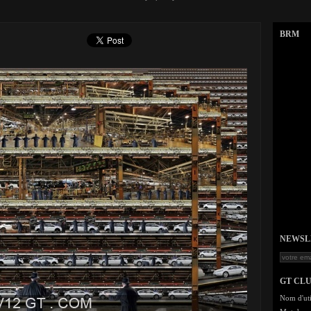
BRM
NEWSLET
GT CL
Nom d'uti