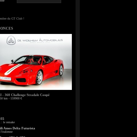
sse
NONCES
- 360 Challenge Stradale Coupé
50 km - 159900 €
935
: le remake
li Amos Delta Futurista
l'italienne