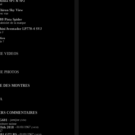
Monza SP1 & SP2
sé
Chiron Sky View
vec vue
88 Pista Spider
abriolet de la marque
ini Aventador LP770-4 SVJ
u J
Divo
le ?
IE VIDEOS
IE PHOTOS
TE DES MONTRES
A
ERS COMMENTAIRES
 G601
- jamijoe
(5/04)
oiture suisse
fith 2018
- 01/01/1967
(14/10)
67
991 GT2 RS
- 01/01/1967
(14/10)