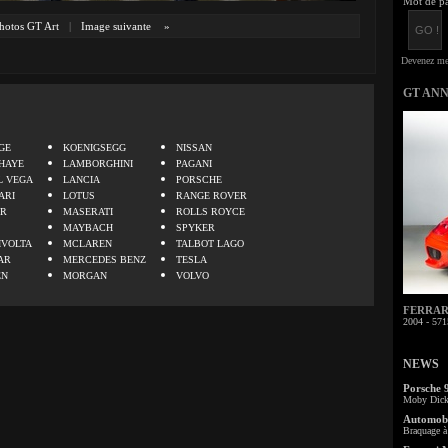
Mot de pa
hotos GT Art
|
Image suivante
»
GT AN
.
GE
KOENIGSEGG
NISSAN
HAYE
LAMBORGHINI
PAGANI
L VEGA
LANCIA
PORSCHE
ARI
LOTUS
RANGE ROVER
ER
MASERATI
ROLLS ROYCE
MAYBACH
SPYKER
IVOLTA
MCLAREN
TALBOT LAGO
AR
MERCEDES BENZ
TESLA
EN
MORGAN
VOLVO
FERRARI 
2004 - 571
NEWS
Porsche 
Moby Dick 
Automobi
Braquage à 