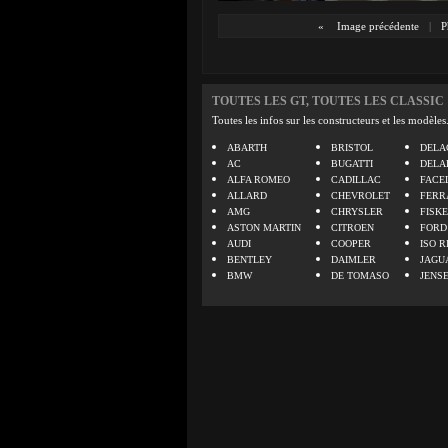
«
Image précédente
|
P
TOUTES LES GT, TOUTES LES CLASSIC
Toutes les infos sur les constructeurs et les modèles
ABARTH
BRISTOL
DELA
AC
BUGATTI
DELA
ALFA ROMEO
CADILLAC
FACE
ALLARD
CHEVROLET
FERR
AMG
CHRYSLER
FISK
ASTON MARTIN
CITROEN
FORD
AUDI
COOPER
ISO R
BENTLEY
DAIMLER
JAGU
BMW
DE TOMASO
JENS