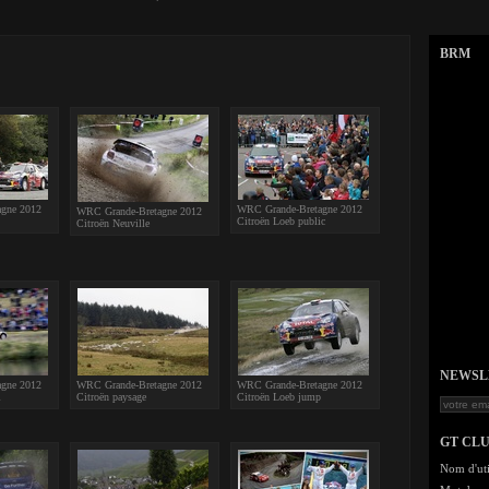
BRM
gne 2012
WRC Grande-Bretagne 2012
WRC Grande-Bretagne 2012
Citroën Loeb public
Citroën Neuville
NEWSLET
gne 2012
WRC Grande-Bretagne 2012
WRC Grande-Bretagne 2012
l
Citroën paysage
Citroën Loeb jump
GT CL
Nom d'uti