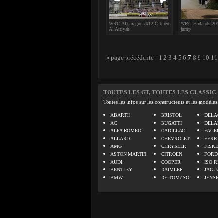
WRC Allemagne 2012 Citroën
WRC Finlande 20
Al Attiyah
jump
« page précédente
-
1
2
3
4
5
6
7
8
9
10
11
TOUTES LES GT, TOUTES LES CLASSIC
Toutes les infos sur les constructeurs et les modèles
ABARTH
BRISTOL
DELA
AC
BUGATTI
DELA
ALFA ROMEO
CADILLAC
FACE
ALLARD
CHEVROLET
FERR
AMG
CHRYSLER
FISK
ASTON MARTIN
CITROEN
FORD
AUDI
COOPER
ISO R
BENTLEY
DAIMLER
JAGU
BMW
DE TOMASO
JENS