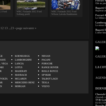
Ferrari 
Ode au pas
Bugatti 
Hypercar a
12 Ford
WRC Finlande 2012 Ford
WRC Finlande 2012 Ford
Solberg profil
Wilson Latvala Kankkunen
Ferrari 4
Le 50ème c
Lamborgh
Le retour d
12
13
...
23
-
page suivante »
Bugatti 
L'arme fata
GALER
.
GE
KOENIGSEGG
NISSAN
GALER
HAYE
LAMBORGHINI
PAGANI
L VEGA
LANCIA
PORSCHE
LA CO
ARI
LOTUS
RANGE ROVER
ER
MASERATI
ROLLS ROYCE
MAYBACH
SPYKER
AGEND
IVOLTA
MCLAREN
TALBOT LAGO
AR
MERCEDES BENZ
TESLA
EN
MORGAN
VOLVO
DERNI
Cheetah
cheetah v
TVR Grif
01/01/19
Porsche 