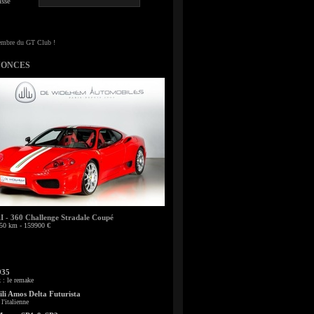
sse
NONCES
- 360 Challenge Stradale Coupé
50 km - 159900 €
935
: le remake
li Amos Delta Futurista
l'italienne