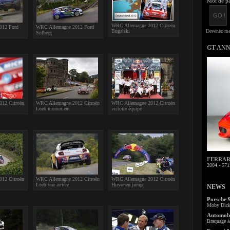
Mot de pa
WRC Allemagne 2012 Citroën
012 Ford
WRC Allemagne 2012 Ford
Bugalski
Solberg
GT AN
12 Citroën
WRC Allemagne 2012 Citroën
WRC Allemagne 2012 Citroën
Loeb monument
victoire équipe
FERRARI 
2004 - 571
12 Citroën
WRC Allemagne 2012 Citroën
WRC Allemagne 2012 Citroën
Loeb vue arrière
Hirvonen jump
NEWS
Porsche 
Moby Dick 
Automobi
Braquage à 