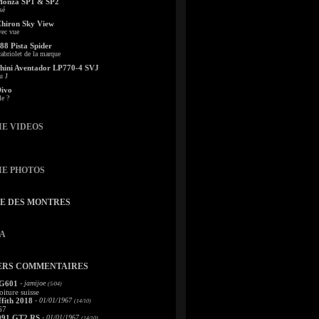
Monza SP1 & SP2
sé
Chiron Sky View
vec vue
88 Pista Spider
abriolet de la marque
ini Aventador LP770-4 SVJ
u J
Divo
le ?
IE VIDEOS
IE PHOTOS
TE DES MONTRES
A
ERS COMMENTAIRES
 G601
- jamijoe
(5/04)
oiture suisse
fith 2018
- 01/01/1967
(14/10)
67
991 GT2 RS
- 01/01/1967
(14/10)