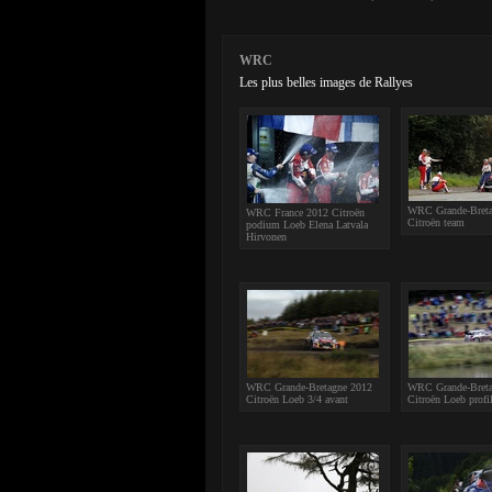
WRC
Les plus belles images de Rallyes
WRC Grande-Breta
WRC France 2012 Citroën
Citroën team
podium Loeb Elena Latvala
Hirvonen
WRC Grande-Bretagne 2012
WRC Grande-Breta
Citroën Loeb 3/4 avant
Citroën Loeb profi