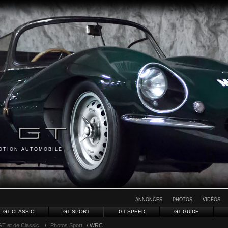
MOTION AUTOMOBILE
ANNONCES
PHOTOS
VIDÉOS
GT CLASSIC
GT SPORT
GT SPEED
GT GUIDE
GT et de Classic.
/
Photos Sport
/ WRC